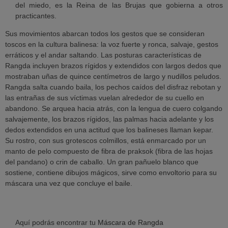
del miedo, es la Reina de las Brujas que gobierna a otros
practicantes.
Sus movimientos abarcan todos los gestos que se consideran
toscos en la cultura balinesa: la voz fuerte y ronca, salvaje, gestos
erráticos y el andar saltando. Las posturas características de
Rangda
incluyen brazos rígidos y extendidos con largos dedos que
mostraban uñas de quince centímetros de largo y nudillos peludos.
Rangda
salta cuando baila, los pechos caídos del disfraz rebotan y
las entrañas de sus víctimas vuelan alrededor de su cuello en
abandono. Se arquea hacia atrás, con la lengua de cuero colgando
salvajemente, los brazos rígidos, las palmas hacia adelante y los
dedos extendidos en una actitud que los balineses llaman
kepar
.
Su rostro, con sus grotescos colmillos, está enmarcado por un
manto de pelo compuesto de fibra de
praksok
(fibra de las hojas
del
pandano
) o crin de caballo. Un gran pañuelo blanco que
sostiene, contiene dibujos mágicos, sirve como envoltorio para su
máscara una vez que concluye el baile.
Aquí podrás encontrar tu
Máscara de Rangda