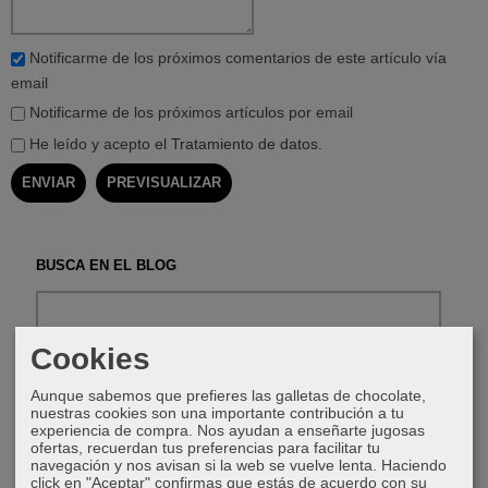
Notificarme de los próximos comentarios de este artículo vía
email
Notificarme de los próximos artículos por email
He leído y acepto el
Tratamiento de datos
.
BUSCA EN EL BLOG
Cookies
Aunque sabemos que prefieres las galletas de chocolate,
nuestras cookies son una importante contribución a tu
experiencia de compra. Nos ayudan a enseñarte jugosas
CATEGORÍAS DEL BLOG
ofertas, recuerdan tus preferencias para facilitar tu
navegación y nos avisan si la web se vuelve lenta. Haciendo
Indonesia
click en "Aceptar" confirmas que estás de acuerdo con su