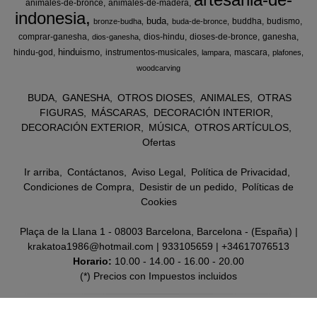
animales-de-bronce
animales-de-madera
indonesia
buda
buddha
budismo
bronze-budha
buda-de-bronce
comprar-ganesha
dios-hindu
dioses-de-bronce
ganesha
dios-ganesha
hinduismo
hindu-god
instrumentos-musicales
mascara
lampara
plafones
woodcarving
BUDA
GANESHA
OTROS DIOSES
ANIMALES
OTRAS
FIGURAS
MÁSCARAS
DECORACIÓN INTERIOR
DECORACIÓN EXTERIOR
MÚSICA
OTROS ARTÍCULOS
Ofertas
Ir arriba
Contáctanos
Aviso Legal
Política de Privacidad
Condiciones de Compra
Desistir de un pedido
Políticas de
Cookies
Plaça de la Llana 1 - 08003 Barcelona, Barcelona - (España) |
krakatoa1986@hotmail.com |
933105659
|
+34617076513
Horario:
10.00 - 14.00 - 16.00 - 20.00
(*) Precios con Impuestos incluidos
Métodos de pago aceptados