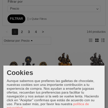
Filtrar por
Precio
|
x Quitar Filtros
<
1
2
3
4
>
144 productos
Ordenar por:
Precio
Cookies
Aunque sabemos que prefieres las galletas de chocolate,
nuestras cookies son una importante contribución a tu
experiencia de compra. Nos ayudan a enseñarte jugosas
ofertas, recuerdan tus preferencias para facilitar tu
navegación y nos avisan si la web se vuelve lenta. Haciendo
10 cm
10 cm
click en "Aceptar" confirmas que estás de acuerdo con su
uso.
Para saber más, por favor lea nuestra
política de
Laksmi de resina
Shiva, Parvati y Ganesh de
privacidad
.