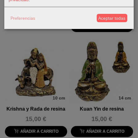
resina -...
14,00 €
15,00 €
Preferencias
Aceptar todas
AÑADIR A CARRITO
AÑADIR A CARRITO
10 cm
14 cm
Krishna y Rada de resina
Kuan Yin de resina
15,00 €
15,00 €
AÑADIR A CARRITO
AÑADIR A CARRITO