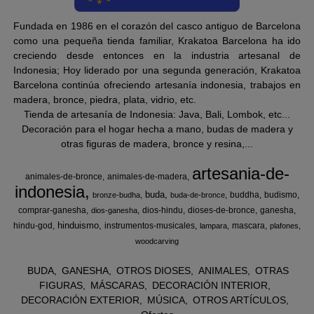
Fundada en 1986 en el corazón del casco antiguo de Barcelona
como una pequeña tienda familiar, Krakatoa Barcelona ha ido
creciendo desde entonces en la industria artesanal de
Indonesia; Hoy liderado por una segunda generación, Krakatoa
Barcelona continúa ofreciendo artesanía indonesia, trabajos en
madera, bronce, piedra, plata, vidrio, etc.
Tienda de artesanía de Indonesia: Java, Bali, Lombok, etc...
Decoración para el hogar hecha a mano, budas de madera y
otras figuras de madera, bronce y resina,...
artesania-de-
animales-de-bronce
animales-de-madera
indonesia
buda
buddha
budismo
bronze-budha
buda-de-bronce
comprar-ganesha
dios-hindu
dioses-de-bronce
ganesha
dios-ganesha
hinduismo
hindu-god
instrumentos-musicales
mascara
lampara
plafones
woodcarving
BUDA
GANESHA
OTROS DIOSES
ANIMALES
OTRAS
FIGURAS
MÁSCARAS
DECORACIÓN INTERIOR
DECORACIÓN EXTERIOR
MÚSICA
OTROS ARTÍCULOS