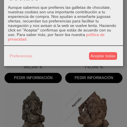
Agotado
Agotado
Aunque sabemos que prefieres las galletas de chocolate,
nuestras cookies son una importante contribución a tu
experiencia de compra. Nos ayudan a enseñarte jugosas
ofertas, recuerdan tus preferencias para facilitar tu
navegación y nos avisan si la web se vuelve lenta. Haciendo
click en "Aceptar" confirmas que estás de acuerdo con su
uso.
Para saber más, por favor lea nuestra
política de
privacidad
.
35 cm
37 cm
Preferencias
Aceptar todas
Ganesha de piedra
Ganesha de piedra
50,00 €
70,00 €
PEDIR INFORMACIÓN
PEDIR INFORMACIÓN
Agotado