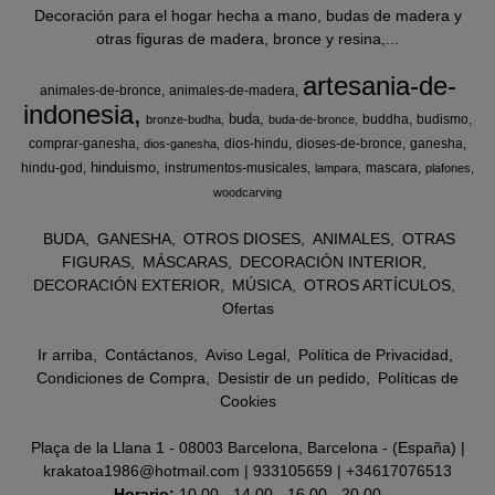
Decoración para el hogar hecha a mano, budas de madera y
otras figuras de madera, bronce y resina,...
artesania-de-
animales-de-bronce
animales-de-madera
indonesia
buda
buddha
budismo
bronze-budha
buda-de-bronce
comprar-ganesha
dios-hindu
dioses-de-bronce
ganesha
dios-ganesha
hinduismo
hindu-god
instrumentos-musicales
mascara
lampara
plafones
woodcarving
BUDA
GANESHA
OTROS DIOSES
ANIMALES
OTRAS
FIGURAS
MÁSCARAS
DECORACIÓN INTERIOR
DECORACIÓN EXTERIOR
MÚSICA
OTROS ARTÍCULOS
Ofertas
Ir arriba
Contáctanos
Aviso Legal
Política de Privacidad
Condiciones de Compra
Desistir de un pedido
Políticas de
Cookies
Plaça de la Llana 1 - 08003 Barcelona, Barcelona - (España) |
krakatoa1986@hotmail.com |
933105659
|
+34617076513
Horario:
10.00 - 14.00 - 16.00 - 20.00