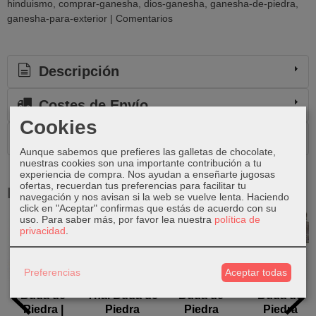
hinduismo
comprar-ganesha
dios-ganesha
ganesha-de-piedra
ganesha-para-exterior
|
Comentarios
Descripción
Costes de Envío
Cookies
Comentarios
Aunque sabemos que prefieres las galletas de chocolate,
nuestras cookies son una importante contribución a tu
experiencia de compra. Nos ayudan a enseñarte jugosas
ofertas, recuerdan tus preferencias para facilitar tu
Productos Relacionados
navegación y nos avisan si la web se vuelve lenta. Haciendo
click en "Aceptar" confirmas que estás de acuerdo con su
uso.
Para saber más, por favor lea nuestra
política de
privacidad
.
Agotado
Preferencias
Aceptar todas
Buda de
Thai Buda de
Buda de
Buda de
Piedra |
Piedra
Piedra
Piedra