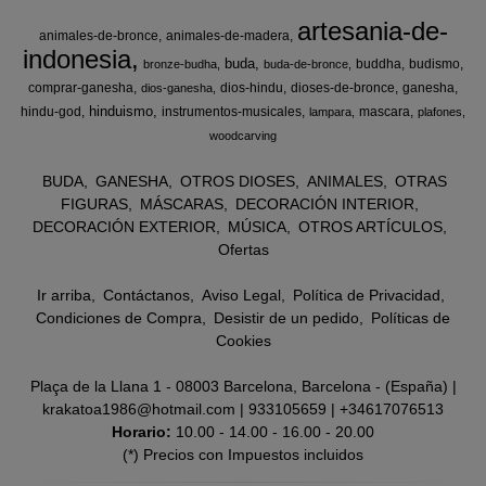
artesania-de-
animales-de-bronce
animales-de-madera
indonesia
buda
buddha
budismo
bronze-budha
buda-de-bronce
comprar-ganesha
dios-hindu
dioses-de-bronce
ganesha
dios-ganesha
hinduismo
hindu-god
instrumentos-musicales
mascara
lampara
plafones
woodcarving
BUDA
GANESHA
OTROS DIOSES
ANIMALES
OTRAS
FIGURAS
MÁSCARAS
DECORACIÓN INTERIOR
DECORACIÓN EXTERIOR
MÚSICA
OTROS ARTÍCULOS
Ofertas
Ir arriba
Contáctanos
Aviso Legal
Política de Privacidad
Condiciones de Compra
Desistir de un pedido
Políticas de
Cookies
Plaça de la Llana 1 - 08003 Barcelona, Barcelona - (España) |
krakatoa1986@hotmail.com |
933105659
|
+34617076513
Horario:
10.00 - 14.00 - 16.00 - 20.00
(*) Precios con Impuestos incluidos