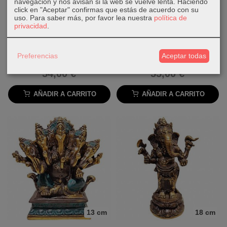
navegación y nos avisan si la web se vuelve lenta. Haciendo
click en "Aceptar" confirmas que estás de acuerdo con su
uso.
Para saber más, por favor lea nuestra
política de
privacidad
.
12 cm
19 cm
Preferencias
Aceptar todas
Ganesha de bronce
Ganesha de bronce
54,00 €
55,00 €
AÑADIR A CARRITO
AÑADIR A CARRITO
13 cm
18 cm