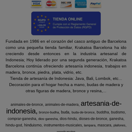
Fundada en 1986 en el corazón del casco antiguo de Barcelona
como una pequeña tienda familiar, Krakatoa Barcelona ha ido
creciendo desde entonces en la industria artesanal de
Indonesia; Hoy liderado por una segunda generación, Krakatoa
Barcelona continúa ofreciendo artesanía indonesia, trabajos en
madera, bronce, piedra, plata, vidrio, etc.
Tienda de artesanía de Indonesia: Java, Bali, Lombok, etc...
Decoración para el hogar hecha a mano, budas de madera y
otras figuras de madera, bronce y resina,...
artesania-de-
animales-de-bronce
animales-de-madera
indonesia
buda
buddha
budismo
bronze-budha
buda-de-bronce
comprar-ganesha
dios-hindu
dioses-de-bronce
ganesha
dios-ganesha
hinduismo
hindu-god
instrumentos-musicales
mascara
lampara
plafones
woodcarving