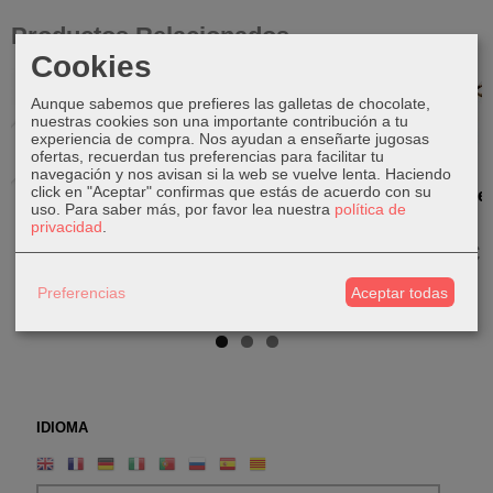
Productos Relacionados
Cookies
Agotado
Agotado
Agotado
Aunque sabemos que prefieres las galletas de chocolate,
nuestras cookies son una importante contribución a tu
experiencia de compra. Nos ayudan a enseñarte jugosas
ofertas, recuerdan tus preferencias para facilitar tu
navegación y nos avisan si la web se vuelve lenta. Haciendo
click en "Aceptar" confirmas que estás de acuerdo con su
Ganesha
Ganesha de
Ganesha de
Ganesha de
uso.
Para saber más, por favor lea nuestra
política de
baby de
bronce
bronce
bronce
privacidad
.
bronce
110,00 €
165,00 €
130,00 €
70,00 €
Preferencias
Aceptar todas
IDIOMA