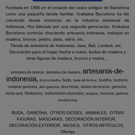
Fundada en 1986 en el corazón del casco antiguo de Barcelona
como una pequeña tienda familiar, Krakatoa Barcelona ha ido
creciendo desde entonces en la industria artesanal de
Indonesia; Hoy liderado por una segunda generación, Krakatoa
Barcelona continúa ofreciendo artesanía indonesia, trabajos en
madera, bronce, piedra, plata, vidrio, etc.
Tienda de artesanía de Indonesia: Java, Bali, Lombok, etc...
Decoración para el hogar hecha a mano, budas de madera y
otras figuras de madera, bronce y resina,...
artesania-de-
animales-de-bronce
animales-de-madera
indonesia
buda
buddha
budismo
bronze-budha
buda-de-bronce
comprar-ganesha
dios-hindu
dioses-de-bronce
ganesha
dios-ganesha
hinduismo
hindu-god
instrumentos-musicales
mascara
lampara
plafones
woodcarving
BUDA
GANESHA
OTROS DIOSES
ANIMALES
OTRAS
FIGURAS
MÁSCARAS
DECORACIÓN INTERIOR
DECORACIÓN EXTERIOR
MÚSICA
OTROS ARTÍCULOS
Ofertas