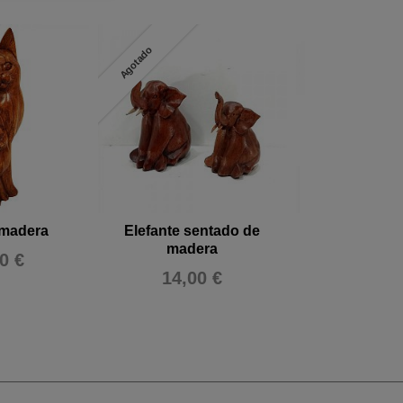
Agotado
 madera
Elefante sentado de
Búho de 
madera
0 €
36,00
14,00 €