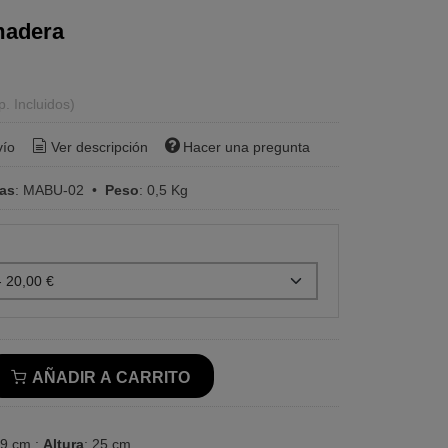
madera
p. Incluidos)
vío
Ver descripción
Hacer una pregunta
ras
:
MABU-02
•
Peso
:
0,5 Kg
AÑADIR A CARRITO
 9 cm ;
Altura
: 25 cm