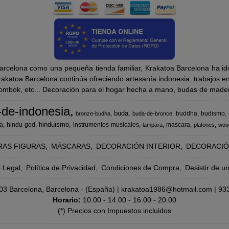
rcelona como una pequeña tienda familiar, Krakatoa Barcelona ha ido
katoa Barcelona continúa ofreciendo artesanía indonesia, trabajos en m
Lombok, etc... Decoración para el hogar hecha a mano, budas de madera
-de-indonesia
buda
buddha
budismo
bronze-budha
buda-de-bronce
hinduismo
a
hindu-god
instrumentos-musicales
mascara
lampara
plafones
woo
RAS FIGURAS
MÁSCARAS
DECORACIÓN INTERIOR
DECORACIÓ
o Legal
Política de Privacidad
Condiciones de Compra
Desistir de u
8003 Barcelona, Barcelona - (España) | krakatoa1986@hotmail.com |
93
Horario:
10.00 - 14.00 - 16.00 - 20.00
(*) Precios con Impuestos incluidos