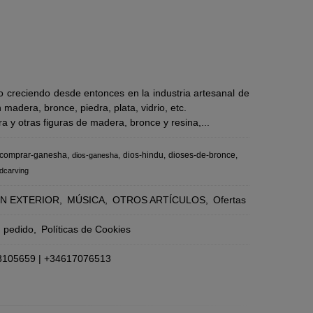
 creciendo desde entonces en la industria artesanal de
adera, bronce, piedra, plata, vidrio, etc.
 y otras figuras de madera, bronce y resina,...
comprar-ganesha
dios-hindu
dioses-de-bronce
dios-ganesha
dcarving
N EXTERIOR
MÚSICA
OTROS ARTÍCULOS
Ofertas
n pedido
Políticas de Cookies
3105659
|
+34617076513