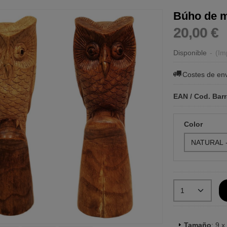
Búho de 
20,00 €
Disponible
-
(Im
Costes de en
EAN / Cod. Bar
Color
Tamaño
: 9 x