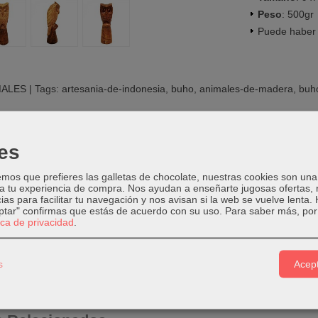
Peso
: 500gr
Puede haber 
MALES
|
Tags:
artesania-de-indonesia
buho
animales-de-madera
buh
PCIÓN
COSTES DE ENVÍO
COMENTARIOS
es
os que prefieres las galletas de chocolate, nuestras cookies son una
 a tu experiencia de compra. Nos ayudan a enseñarte jugosas ofertas,
e búho tallado a mano de una sola pieza
ias para facilitar tu navegación y nos avisan si la web se vuelve lenta.
le en 2 acabados: Natural o Marrón
eptar" confirmas que estás de acuerdo con su uso.
Para saber más, por 
tica de privacidad
.
 Fresno espinoso de la India
 Indonesia
s
Acept