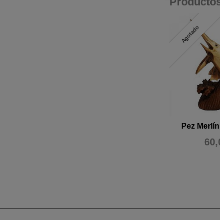
Producto
Agotado
Pez Merlí
60,