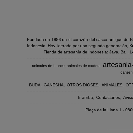
Fundada en 1986 en el corazón del casco antiguo de Ba
Indonesia; Hoy liderado por una segunda generación, Kra
Tienda de artesanía de Indonesia: Java, Bali, 
artesania
animales-de-bronce
animales-de-madera
ganesh
BUDA
GANESHA
OTROS DIOSES
ANIMALES
OT
Ir arriba
Contáctanos
Avis
Plaça de la Llana 1 - 0