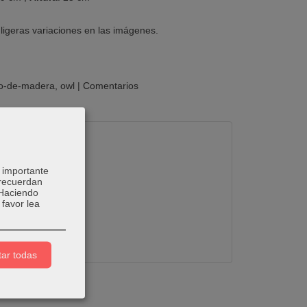
ligeras variaciones en las imágenes.
o-de-madera
owl
|
Comentarios
 importante
 recuerdan
 Haciendo
favor lea
ar todas