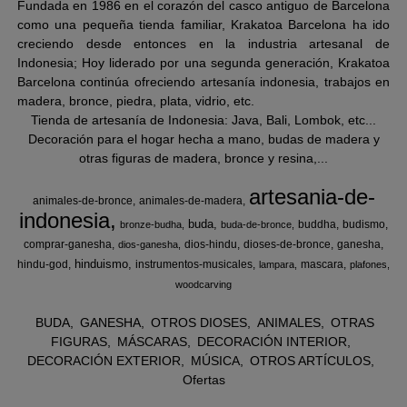
Fundada en 1986 en el corazón del casco antiguo de Barcelona
como una pequeña tienda familiar, Krakatoa Barcelona ha ido
creciendo desde entonces en la industria artesanal de
Indonesia; Hoy liderado por una segunda generación, Krakatoa
Barcelona continúa ofreciendo artesanía indonesia, trabajos en
madera, bronce, piedra, plata, vidrio, etc.
Tienda de artesanía de Indonesia: Java, Bali, Lombok, etc...
Decoración para el hogar hecha a mano, budas de madera y
otras figuras de madera, bronce y resina,...
artesania-de-
animales-de-bronce
animales-de-madera
indonesia
buda
buddha
budismo
bronze-budha
buda-de-bronce
comprar-ganesha
dios-hindu
dioses-de-bronce
ganesha
dios-ganesha
hinduismo
hindu-god
instrumentos-musicales
mascara
lampara
plafones
woodcarving
BUDA
GANESHA
OTROS DIOSES
ANIMALES
OTRAS
FIGURAS
MÁSCARAS
DECORACIÓN INTERIOR
DECORACIÓN EXTERIOR
MÚSICA
OTROS ARTÍCULOS
Ofertas