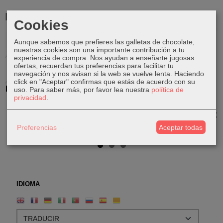
Productos Relacionados
Cookies
Aunque sabemos que prefieres las galletas de chocolate,
Agotado
nuestras cookies son una importante contribución a tu
experiencia de compra. Nos ayudan a enseñarte jugosas
ofertas, recuerdan tus preferencias para facilitar tu
navegación y nos avisan si la web se vuelve lenta. Haciendo
click en "Aceptar" confirmas que estás de acuerdo con su
Pez Merlín de
Pez de
Pez de
Pez de
uso.
Para saber más, por favor lea nuestra
política de
privacidad
.
madera
madera
madera
madera
60,00 €
9,00 €
45,00 €
320,00 €
Preferencias
Aceptar todas
IDIOMA