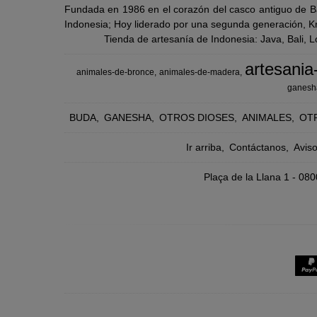
Fundada en 1986 en el corazón del casco antiguo de Ba
Indonesia; Hoy liderado por una segunda generación, Kra
Tienda de artesanía de Indonesia: Java, Bali, 
artesania
animales-de-bronce
animales-de-madera
ganesh
BUDA
GANESHA
OTROS DIOSES
ANIMALES
OT
Ir arriba
Contáctanos
Avis
Plaça de la Llana 1 - 0