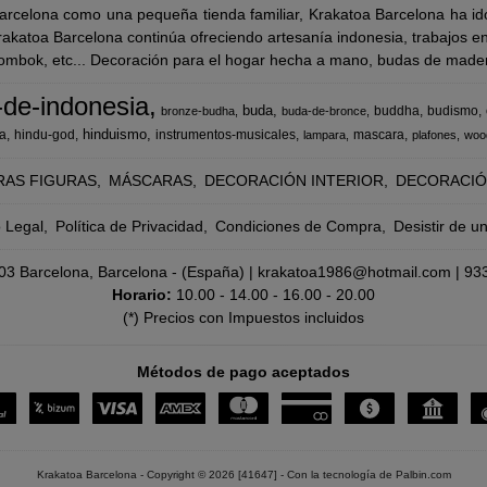
rcelona como una pequeña tienda familiar, Krakatoa Barcelona ha ido
katoa Barcelona continúa ofreciendo artesanía indonesia, trabajos en m
Lombok, etc... Decoración para el hogar hecha a mano, budas de madera
-de-indonesia
buda
buddha
budismo
bronze-budha
buda-de-bronce
hinduismo
a
hindu-god
instrumentos-musicales
mascara
lampara
plafones
woo
RAS FIGURAS
MÁSCARAS
DECORACIÓN INTERIOR
DECORACIÓ
o Legal
Política de Privacidad
Condiciones de Compra
Desistir de u
8003 Barcelona, Barcelona - (España) | krakatoa1986@hotmail.com |
93
Horario:
10.00 - 14.00 - 16.00 - 20.00
(*) Precios con Impuestos incluidos
Métodos de pago aceptados
Krakatoa Barcelona
- Copyright © 2026 [41647] - Con la tecnología de Palbin.com