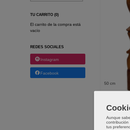
TU CARRITO (0)
El carrito de la compra está
vacío
REDES SOCIALES
Instagram
Facebook
50 cm
Cooki
Aunque sabem
contribución
tus preferenc