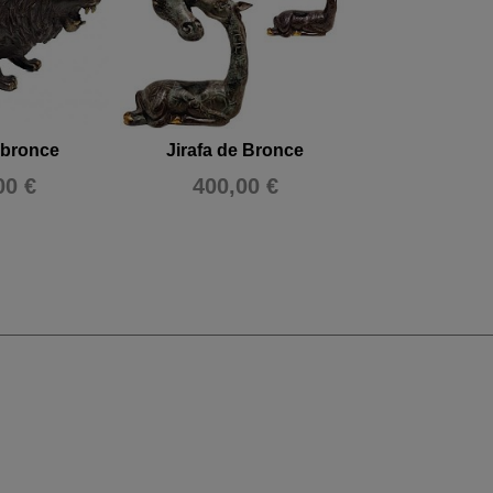
 bronce
Jirafa de Bronce
Cangrejo d
00 €
400,00 €
180,0