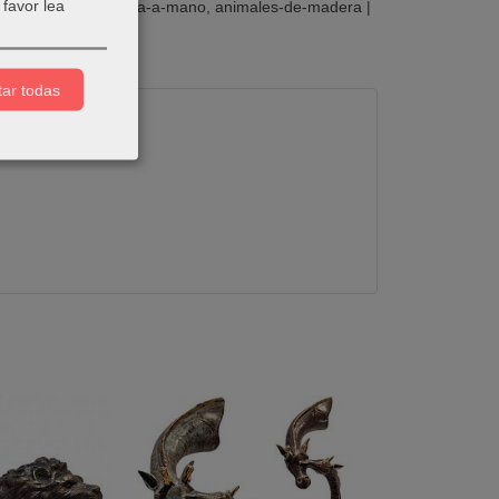
favor lea
madera
figura-tallada-a-mano
animales-de-madera
|
ar todas