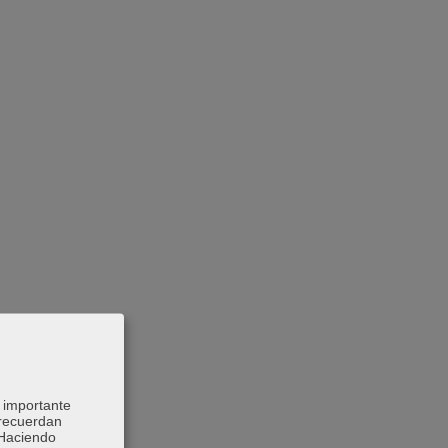
 importante
 recuerdan
 Haciendo