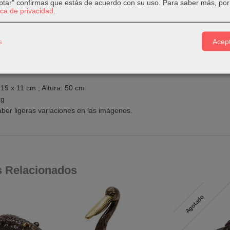
eptar" confirmas que estás de acuerdo con su uso.
Para saber más, por 
MALES
|
Tags:
artesania-de-indonesia
ciervo
woodcarving
ciervo-de-
tica de privacidad
.
s
Acept
PCIÓN
COSTES DE ENVÍO
COMENTARIOS
19 x 11 cm ; Altura: 50 cm
kg
ber ligeras variaciones en las imágenes.
s Relacionados
Agotado