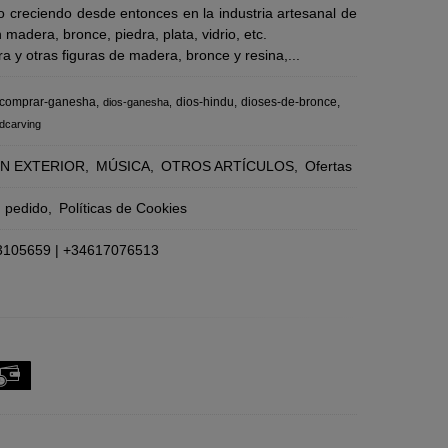
 creciendo desde entonces en la industria artesanal de
adera, bronce, piedra, plata, vidrio, etc.
 y otras figuras de madera, bronce y resina,...
comprar-ganesha
dios-hindu
dioses-de-bronce
dios-ganesha
dcarving
N EXTERIOR
MÚSICA
OTROS ARTÍCULOS
Ofertas
n pedido
Políticas de Cookies
3105659
|
+34617076513