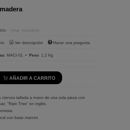
 madera
ible
-
(Imp. Incluidos)
vío
Ver descripción
Hacer una pregunta
ras
:
MACI-01
•
Peso
:
1,2 Kg
AÑADIR A CARRITO
 ciervos tallada a mano de una sola pieza con
r, "Rain Tree" en inglés.
onesia.
ral con base marrón.