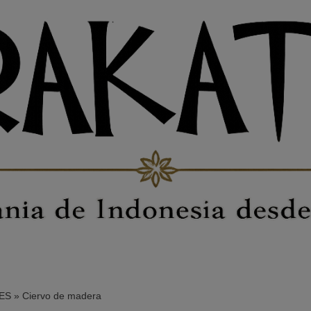
ES
»
Ciervo de madera