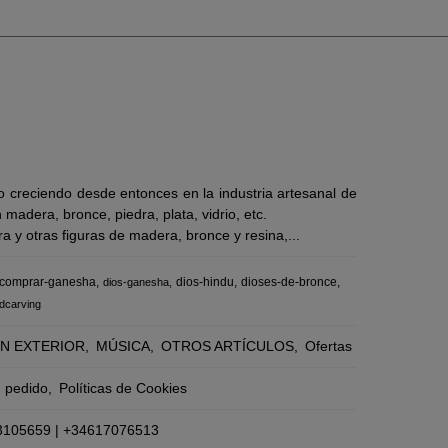
 creciendo desde entonces en la industria artesanal de
adera, bronce, piedra, plata, vidrio, etc.
 y otras figuras de madera, bronce y resina,...
comprar-ganesha
dios-hindu
dioses-de-bronce
dios-ganesha
dcarving
N EXTERIOR
MÚSICA
OTROS ARTÍCULOS
Ofertas
n pedido
Políticas de Cookies
3105659
|
+34617076513