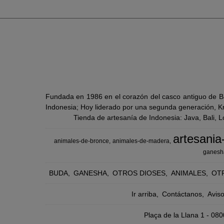
Fundada en 1986 en el corazón del casco antiguo de Ba
Indonesia; Hoy liderado por una segunda generación, Kra
Tienda de artesanía de Indonesia: Java, Bali, 
artesania
animales-de-bronce
animales-de-madera
ganesh
BUDA
GANESHA
OTROS DIOSES
ANIMALES
OT
Ir arriba
Contáctanos
Avis
Plaça de la Llana 1 - 0