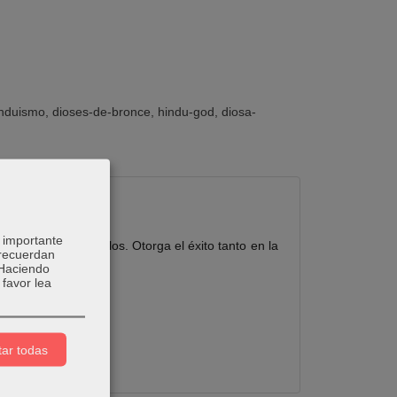
induismo
dioses-de-bronce
hindu-god
diosa-
 importante
e todos los obstáculos. Otorga el éxito tanto en la
 recuerdan
 Haciendo
favor lea
ar todas