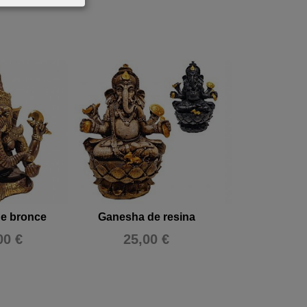
e bronce
Ganesha de resina
Ganesha de
00 €
25,00 €
420,0