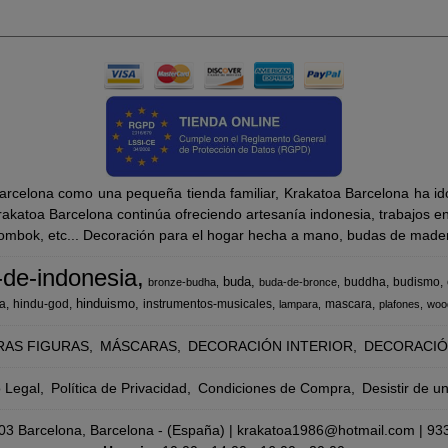
rcelona como una pequeña tienda familiar, Krakatoa Barcelona ha ido
katoa Barcelona continúa ofreciendo artesanía indonesia, trabajos en m
Lombok, etc... Decoración para el hogar hecha a mano, budas de madera
-de-indonesia
buda
buddha
budismo
bronze-budha
buda-de-bronce
hinduismo
a
hindu-god
instrumentos-musicales
mascara
lampara
plafones
woo
RAS FIGURAS
MÁSCARAS
DECORACIÓN INTERIOR
DECORACIÓ
o Legal
Política de Privacidad
Condiciones de Compra
Desistir de u
8003 Barcelona, Barcelona - (España) | krakatoa1986@hotmail.com |
93