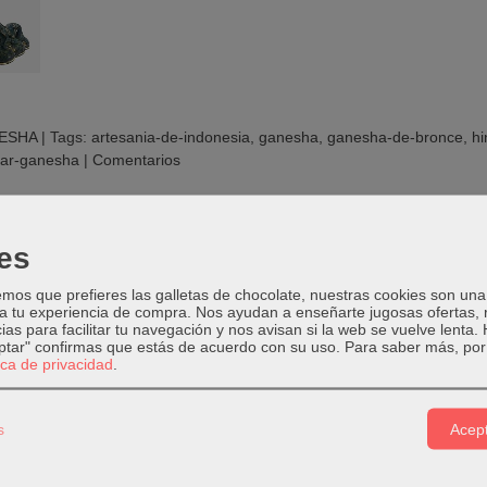
ESHA
|
Tags:
artesania-de-indonesia
ganesha
ganesha-de-bronce
h
ar-ganesha
|
Comentarios
PCIÓN
COSTES DE ENVÍO
COMENTARIOS
es
os que prefieres las galletas de chocolate, nuestras cookies son una
mbién Gaņapati. Hijo de Śiva y Pârvatī; dios de la sabiduría que suprim
 a tu experiencia de compra. Nos ayudan a enseñarte jugosas ofertas,
 como en la espiritual.
ias para facilitar tu navegación y nos avisan si la web se vuelve lenta.
eptar" confirmas que estás de acuerdo con su uso.
Para saber más, por 
e Ganesha Bebe trabajada a mano
tica de privacidad
.
de color verde con toques dorados
: Bronce
s
Acept
mano en Indonesia..