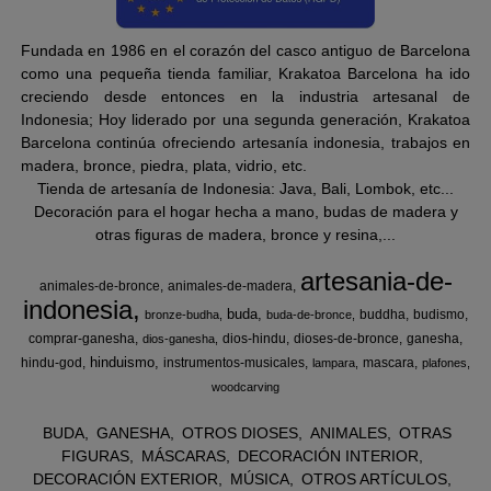
Fundada en 1986 en el corazón del casco antiguo de Barcelona
como una pequeña tienda familiar, Krakatoa Barcelona ha ido
creciendo desde entonces en la industria artesanal de
Indonesia; Hoy liderado por una segunda generación, Krakatoa
Barcelona continúa ofreciendo artesanía indonesia, trabajos en
madera, bronce, piedra, plata, vidrio, etc.
Tienda de artesanía de Indonesia: Java, Bali, Lombok, etc...
Decoración para el hogar hecha a mano, budas de madera y
otras figuras de madera, bronce y resina,...
artesania-de-
animales-de-bronce
animales-de-madera
indonesia
buda
buddha
budismo
bronze-budha
buda-de-bronce
comprar-ganesha
dios-hindu
dioses-de-bronce
ganesha
dios-ganesha
hinduismo
hindu-god
instrumentos-musicales
mascara
lampara
plafones
woodcarving
BUDA
GANESHA
OTROS DIOSES
ANIMALES
OTRAS
FIGURAS
MÁSCARAS
DECORACIÓN INTERIOR
DECORACIÓN EXTERIOR
MÚSICA
OTROS ARTÍCULOS