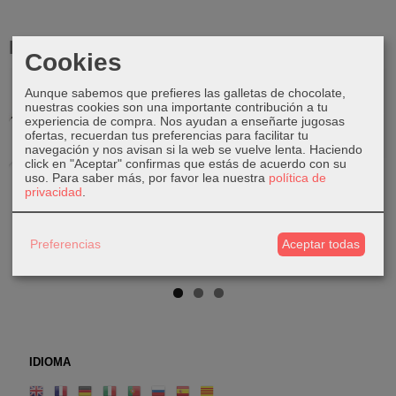
Productos Relacionados
Cookies
Aunque sabemos que prefieres las galletas de chocolate,
Agotado
nuestras cookies son una importante contribución a tu
experiencia de compra. Nos ayudan a enseñarte jugosas
ofertas, recuerdan tus preferencias para facilitar tu
navegación y nos avisan si la web se vuelve lenta. Haciendo
click en "Aceptar" confirmas que estás de acuerdo con su
Toro de
Carnero -
Antílope -
Pájaro -
uso.
Para saber más, por favor lea nuestra
política de
privacidad
.
bronce
Colgador
Colgador
Colgador
75,00 €
30,00 €
30,00 €
30,00 €
Preferencias
Aceptar todas
IDIOMA