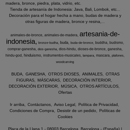
madera, bronce, piedra, plata, vidrio, etc.
Tienda de artesanía de Indonesia: Java, Bali, Lombok, etc...
Decoración para el hogar hecha a mano, budas de madera y
otras figuras de madera, bronce y resina,...
artesania-de-
animales-de-bronce
animales-de-madera
indonesia
buda
buddha
budismo
bronze-budha
buda-de-bronce
comprar-ganesha
dios-hindu
dioses-de-bronce
ganesha
dios-ganesha
hinduismo
hindu-god
instrumentos-musicales
mascara
lampara
plafones
woodcarving
BUDA
GANESHA
OTROS DIOSES
ANIMALES
OTRAS
FIGURAS
MÁSCARAS
DECORACIÓN INTERIOR
DECORACIÓN EXTERIOR
MÚSICA
OTROS ARTÍCULOS
Ofertas
Ir arriba
Contáctanos
Aviso Legal
Política de Privacidad
Condiciones de Compra
Desistir de un pedido
Políticas de
Cookies
Plaça de la Llana 1 - 08003 Barcelona, Barcelona - (España) |