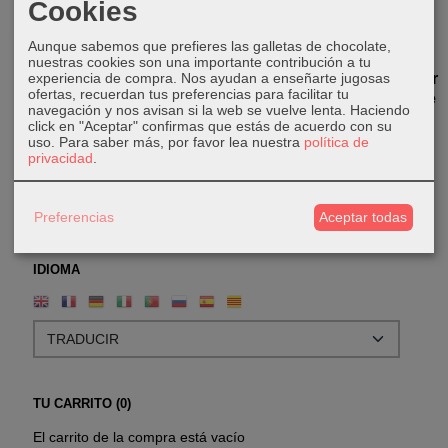
Cookies
Aunque sabemos que prefieres las galletas de chocolate,
Antílope -
Calavera -
Calavera -
Colgador
nuestras cookies son una importante contribución a tu
experiencia de compra. Nos ayudan a enseñarte jugosas
Colgador
Tirador de
Tirador de
con Calavera
ofertas, recuerdan tus preferencias para facilitar tu
puerta/cajón
puerta de...
de bronce
30,00 €
navegación y nos avisan si la web se vuelve lenta. Haciendo
click en "Aceptar" confirmas que estás de acuerdo con su
28,00 €
50,00 €
45,00 €
uso.
Para saber más, por favor lea nuestra
política de
privacidad
.
Preferencias
Aceptar todas
IDIOMA
TU CARRITO (0)
El carrito de la compra está vacío