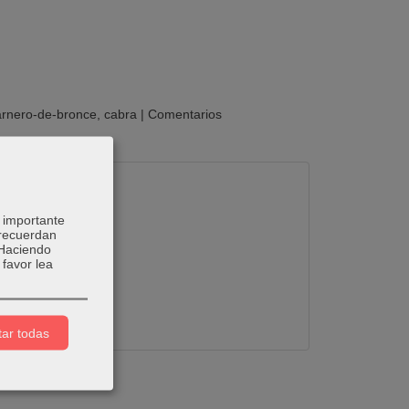
arnero-de-bronce
cabra
|
Comentarios
 importante
 recuerdan
 Haciendo
favor lea
ar todas