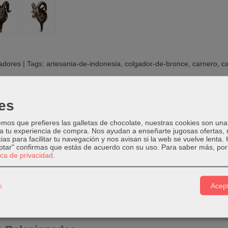
adores
|
Tags:
artesania-de-indonesia
colgador-de-bronce
carnero
c
PCIÓN
COSTES DE ENVÍO
COMENTARIOS
es
os que prefieres las galletas de chocolate, nuestras cookies son una
 a tu experiencia de compra. Nos ayudan a enseñarte jugosas ofertas,
 de carnero con gancho para colgar.
ias para facilitar tu navegación y nos avisan si la web se vuelve lenta.
eptar" confirmas que estás de acuerdo con su uso.
Para saber más, por 
: Bronce
tica de privacidad
.
de color marrón con toques dorados.
mano en Indonesia.
s
Acept