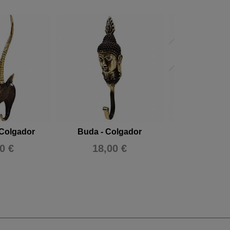
Agotado
 Colgador
Buda - Colgador
Colgador con
0 €
18,00 €
35,00