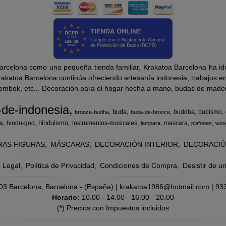
rcelona como una pequeña tienda familiar, Krakatoa Barcelona ha ido
katoa Barcelona continúa ofreciendo artesanía indonesia, trabajos en m
Lombok, etc... Decoración para el hogar hecha a mano, budas de madera
-de-indonesia
buda
buddha
budismo
bronze-budha
buda-de-bronce
hinduismo
a
hindu-god
instrumentos-musicales
mascara
lampara
plafones
woo
RAS FIGURAS
MÁSCARAS
DECORACIÓN INTERIOR
DECORACIÓ
o Legal
Política de Privacidad
Condiciones de Compra
Desistir de u
8003 Barcelona, Barcelona - (España) | krakatoa1986@hotmail.com |
93
Horario:
10.00 - 14.00 - 16.00 - 20.00
(*) Precios con Impuestos incluidos