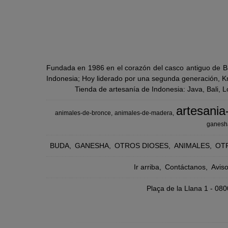
Fundada en 1986 en el corazón del casco antiguo de Ba
Indonesia; Hoy liderado por una segunda generación, Kra
Tienda de artesanía de Indonesia: Java, Bali, 
artesania
animales-de-bronce
animales-de-madera
ganesh
BUDA
GANESHA
OTROS DIOSES
ANIMALES
OT
Ir arriba
Contáctanos
Avis
Plaça de la Llana 1 - 0