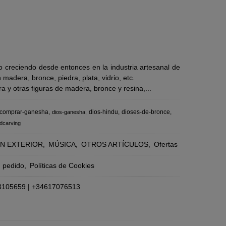
 creciendo desde entonces en la industria artesanal de
adera, bronce, piedra, plata, vidrio, etc.
 y otras figuras de madera, bronce y resina,...
comprar-ganesha
dios-hindu
dioses-de-bronce
dios-ganesha
dcarving
N EXTERIOR
MÚSICA
OTROS ARTÍCULOS
Ofertas
n pedido
Políticas de Cookies
3105659
|
+34617076513