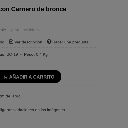
con Carnero de bronce
ible
-
(Imp. Incluidos)
vío
Ver descripción
Hacer una pregunta
ras
:
BC-19
•
Peso
:
0,4 Kg
AÑADIR A CARRITO
 cm de largo.
ligeras variaciones en las imágenes.