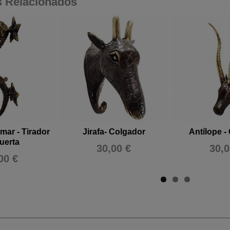
s Relacionados
 mar - Tirador
Jirafa- Colgador
Antílope -
uerta
30,00 €
30,0
00 €