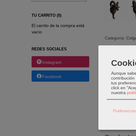
TU CARRITO (0)
El carrito de la compra está
vacío
Categoría:
Colg
REDES SOCIALES
DESCRI
Cooki
Instagram
Aunque sabem
Facebook
contribución
Colgador
tus preferenc
click en "Ac
Material
nuestra
polí
Acabado 
Hecho a 
Preferencia