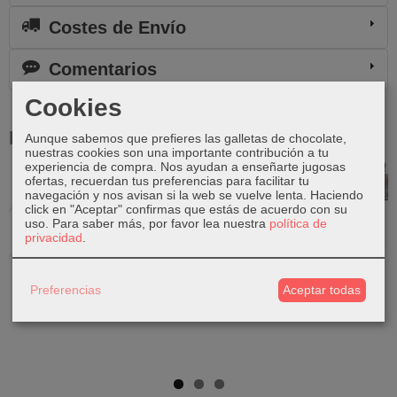
Costes de Envío
Comentarios
Cookies
Productos Relacionados
Aunque sabemos que prefieres las galletas de chocolate,
nuestras cookies son una importante contribución a tu
experiencia de compra. Nos ayudan a enseñarte jugosas
ofertas, recuerdan tus preferencias para facilitar tu
Agotado
navegación y nos avisan si la web se vuelve lenta. Haciendo
click en "Aceptar" confirmas que estás de acuerdo con su
uso.
Para saber más, por favor lea nuestra
política de
privacidad
.
Ganesha de
Buda de
Shiva de
Buda de
piedra
Piedra
piedra
Piedra
Preferencias
Aceptar todas
50,00 €
90,00 €
75,00 €
25,00 €