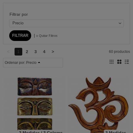
Filtrar por
Precio
|
x Quitar Filtros
<
1
2
3
4
>
60 productos
Ordenar por:
Precio
2 Medidas / 3 Colores
3 Medidas