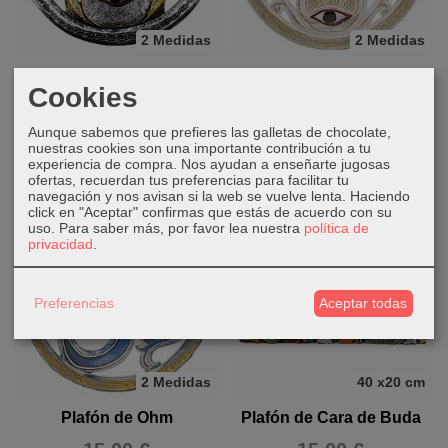
2 Medidas
2 Medidas
Plafón de Mano de Fátima
Plafón de Mano de Fátima
Cookies
15,00 €
15,00 €
Aunque sabemos que prefieres las galletas de chocolate,
nuestras cookies son una importante contribución a tu
AÑADIR A CARRITO
AÑADIR A CARRITO
experiencia de compra. Nos ayudan a enseñarte jugosas
ofertas, recuerdan tus preferencias para facilitar tu
navegación y nos avisan si la web se vuelve lenta. Haciendo
click en "Aceptar" confirmas que estás de acuerdo con su
uso.
Para saber más, por favor lea nuestra
política de
privacidad
.
Preferencias
Aceptar todas
2 Medidas
40 x20 cm
Plafón de Ohm
Plafón de Cara de Buda