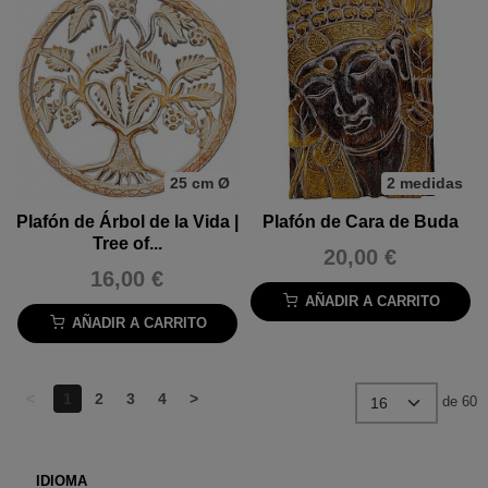
25 cm Ø
2 medidas
Plafón de Árbol de la Vida |
Plafón de Cara de Buda
Tree of...
20,00 €
16,00 €
AÑADIR A CARRITO
AÑADIR A CARRITO
<
1
2
3
4
>
de 60
IDIOMA