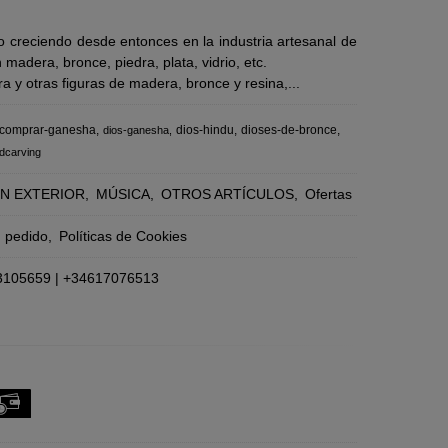
 creciendo desde entonces en la industria artesanal de
adera, bronce, piedra, plata, vidrio, etc.
 y otras figuras de madera, bronce y resina,...
comprar-ganesha
dios-hindu
dioses-de-bronce
dios-ganesha
dcarving
N EXTERIOR
MÚSICA
OTROS ARTÍCULOS
Ofertas
n pedido
Políticas de Cookies
3105659
|
+34617076513