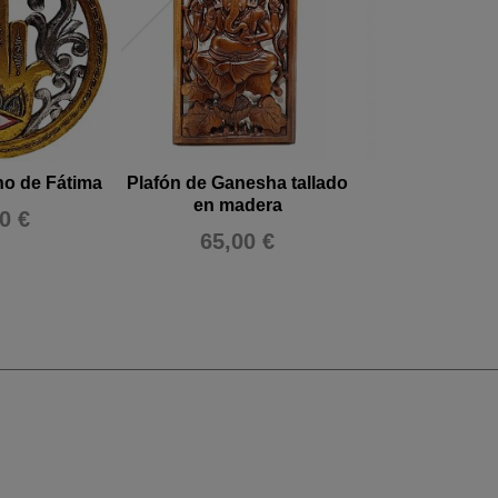
no de Fátima
Plafón de Ganesha tallado
Plafón tallad
en madera
0 €
45,00
65,00 €