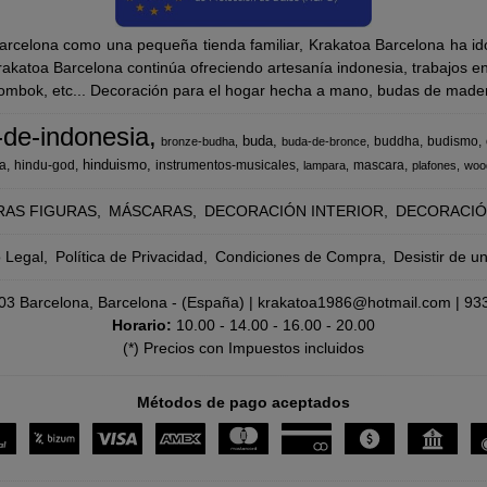
rcelona como una pequeña tienda familiar, Krakatoa Barcelona ha ido
katoa Barcelona continúa ofreciendo artesanía indonesia, trabajos en m
Lombok, etc... Decoración para el hogar hecha a mano, budas de madera
-de-indonesia
buda
buddha
budismo
bronze-budha
buda-de-bronce
hinduismo
a
hindu-god
instrumentos-musicales
mascara
lampara
plafones
woo
RAS FIGURAS
MÁSCARAS
DECORACIÓN INTERIOR
DECORACIÓ
o Legal
Política de Privacidad
Condiciones de Compra
Desistir de u
8003 Barcelona, Barcelona - (España) | krakatoa1986@hotmail.com |
93
Horario:
10.00 - 14.00 - 16.00 - 20.00
(*) Precios con Impuestos incluidos
Métodos de pago aceptados