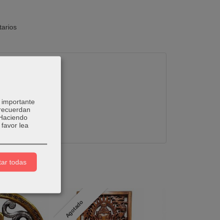
arios
 importante
 recuerdan
 Haciendo
favor lea
ar todas
Agotado