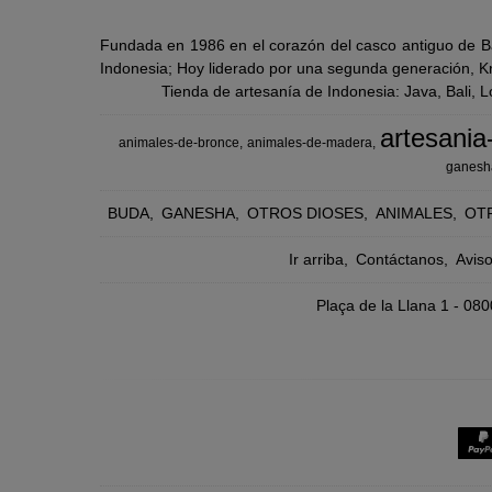
Fundada en 1986 en el corazón del casco antiguo de Ba
Indonesia; Hoy liderado por una segunda generación, Kra
Tienda de artesanía de Indonesia: Java, Bali, 
artesania
animales-de-bronce
animales-de-madera
ganesh
BUDA
GANESHA
OTROS DIOSES
ANIMALES
OT
Ir arriba
Contáctanos
Avis
Plaça de la Llana 1 - 0