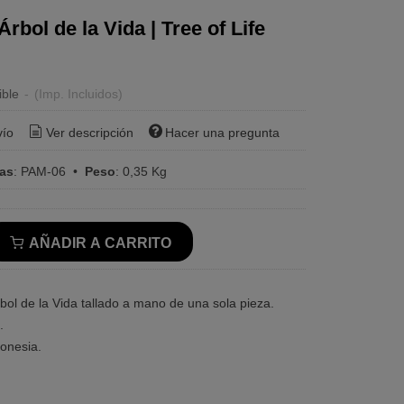
Árbol de la Vida | Tree of Life
ible
-
(Imp. Incluidos)
vío
Ver descripción
Hacer una pregunta
ras
:
PAM-06
•
Peso
:
0,35 Kg
AÑADIR A CARRITO
bol de la Vida tallado a mano de una sola pieza.
.
onesia.