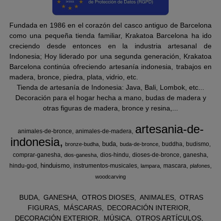
Fundada en 1986 en el corazón del casco antiguo de Barcelona
como una pequeña tienda familiar, Krakatoa Barcelona ha ido
creciendo desde entonces en la industria artesanal de
Indonesia; Hoy liderado por una segunda generación, Krakatoa
Barcelona continúa ofreciendo artesanía indonesia, trabajos en
madera, bronce, piedra, plata, vidrio, etc.
Tienda de artesanía de Indonesia: Java, Bali, Lombok, etc...
Decoración para el hogar hecha a mano, budas de madera y
otras figuras de madera, bronce y resina,...
artesania-de-
animales-de-bronce
animales-de-madera
indonesia
buda
buddha
budismo
bronze-budha
buda-de-bronce
comprar-ganesha
dios-hindu
dioses-de-bronce
ganesha
dios-ganesha
hinduismo
hindu-god
instrumentos-musicales
mascara
lampara
plafones
woodcarving
BUDA
GANESHA
OTROS DIOSES
ANIMALES
OTRAS
FIGURAS
MÁSCARAS
DECORACIÓN INTERIOR
DECORACIÓN EXTERIOR
MÚSICA
OTROS ARTÍCULOS