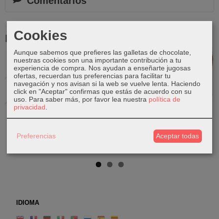
Comentarios
Cookies
Productos Relacionados
Aunque sabemos que prefieres las galletas de chocolate,
nuestras cookies son una importante contribución a tu
Agotado
Agotado
experiencia de compra. Nos ayudan a enseñarte jugosas
ofertas, recuerdan tus preferencias para facilitar tu
navegación y nos avisan si la web se vuelve lenta. Haciendo
click en "Aceptar" confirmas que estás de acuerdo con su
uso.
Para saber más, por favor lea nuestra
política de
privacidad
.
Ardilla de
Dragón de
Ciervo de
Búho de
madera
Comodo de
madera
madera
madera
15,00 €
95,00 €
20,00 €
Preferencias
Aceptar todas
26,00 €
IDIOMA