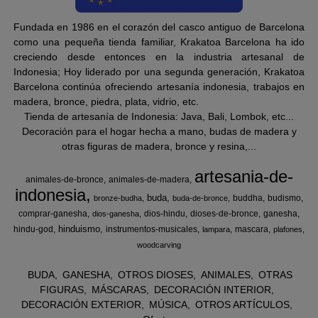
Fundada en 1986 en el corazón del casco antiguo de Barcelona
como una pequeña tienda familiar, Krakatoa Barcelona ha ido
creciendo desde entonces en la industria artesanal de
Indonesia; Hoy liderado por una segunda generación, Krakatoa
Barcelona continúa ofreciendo artesanía indonesia, trabajos en
madera, bronce, piedra, plata, vidrio, etc.
Tienda de artesanía de Indonesia: Java, Bali, Lombok, etc...
Decoración para el hogar hecha a mano, budas de madera y
otras figuras de madera, bronce y resina,...
artesania-de-
animales-de-bronce
animales-de-madera
indonesia
buda
buddha
budismo
bronze-budha
buda-de-bronce
comprar-ganesha
dios-hindu
dioses-de-bronce
ganesha
dios-ganesha
hinduismo
hindu-god
instrumentos-musicales
mascara
lampara
plafones
woodcarving
BUDA
GANESHA
OTROS DIOSES
ANIMALES
OTRAS
FIGURAS
MÁSCARAS
DECORACIÓN INTERIOR
DECORACIÓN EXTERIOR
MÚSICA
OTROS ARTÍCULOS