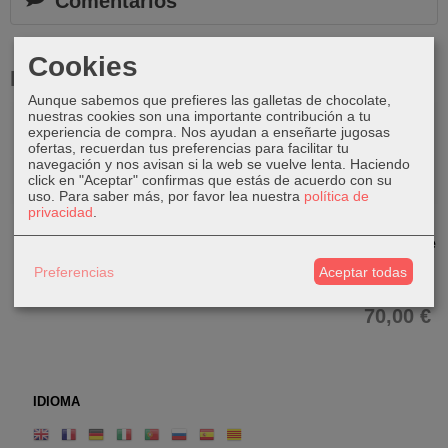
Comentarios
Cookies
Productos Relacionados
Aunque sabemos que prefieres las galletas de chocolate,
nuestras cookies son una importante contribución a tu
Agotado
experiencia de compra. Nos ayudan a enseñarte jugosas
ofertas, recuerdan tus preferencias para facilitar tu
navegación y nos avisan si la web se vuelve lenta. Haciendo
click en "Aceptar" confirmas que estás de acuerdo con su
uso.
Para saber más, por favor lea nuestra
política de
privacidad
.
Búho de
Búho de
Búho de
Búho -
madera
madera
madera
Tirador de
puerta de
Preferencias
Aceptar todas
20,00 €
54,00 €
36,00 €
bronce
70,00 €
IDIOMA