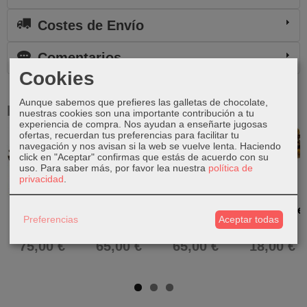
Costes de Envío
Comentarios
Cookies
Aunque sabemos que prefieres las galletas de chocolate,
Productos Relacionados
nuestras cookies son una importante contribución a tu
experiencia de compra. Nos ayudan a enseñarte jugosas
ofertas, recuerdan tus preferencias para facilitar tu
navegación y nos avisan si la web se vuelve lenta. Haciendo
Agotado
click en "Aceptar" confirmas que estás de acuerdo con su
uso.
Para saber más, por favor lea nuestra
política de
privacidad
.
Ganesha de
Ganesha de
Ganesha de
Ganesha de
Preferencias
Aceptar todas
resina
resina
resina
resina
75,00 €
65,00 €
65,00 €
18,00 €