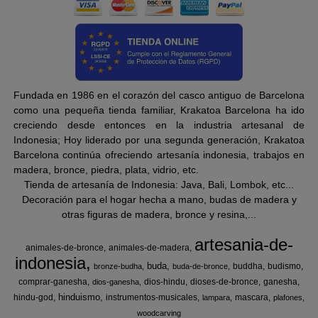
Fundada en 1986 en el corazón del casco antiguo de Barcelona
como una pequeña tienda familiar, Krakatoa Barcelona ha ido
creciendo desde entonces en la industria artesanal de
Indonesia; Hoy liderado por una segunda generación, Krakatoa
Barcelona continúa ofreciendo artesanía indonesia, trabajos en
madera, bronce, piedra, plata, vidrio, etc.
Tienda de artesanía de Indonesia: Java, Bali, Lombok, etc...
Decoración para el hogar hecha a mano, budas de madera y
otras figuras de madera, bronce y resina,...
artesania-de-
animales-de-bronce
animales-de-madera
indonesia
buda
buddha
budismo
bronze-budha
buda-de-bronce
comprar-ganesha
dios-hindu
dioses-de-bronce
ganesha
dios-ganesha
hinduismo
hindu-god
instrumentos-musicales
mascara
lampara
plafones
woodcarving