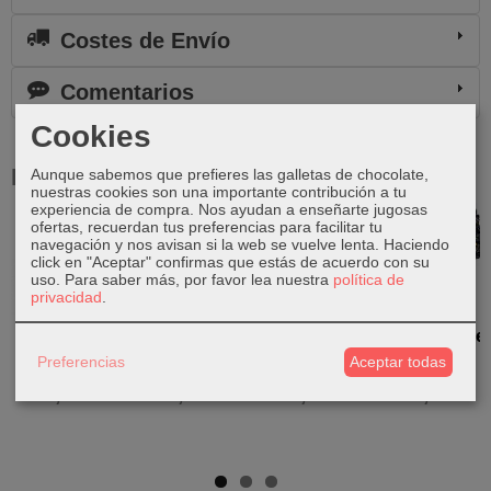
Costes de Envío
Comentarios
Cookies
Productos Relacionados
Aunque sabemos que prefieres las galletas de chocolate,
nuestras cookies son una importante contribución a tu
experiencia de compra. Nos ayudan a enseñarte jugosas
ofertas, recuerdan tus preferencias para facilitar tu
navegación y nos avisan si la web se vuelve lenta. Haciendo
click en "Aceptar" confirmas que estás de acuerdo con su
uso.
Para saber más, por favor lea nuestra
política de
privacidad
.
Ganesha de
Ganesha de
Ganesha de
Ganesha de
resina
resina
resina
resina
Preferencias
Aceptar todas
65,00 €
18,00 €
12,00 €
25,00 €