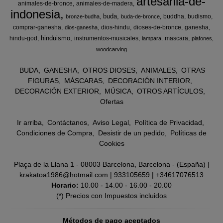
artesania-de-
animales-de-bronce
animales-de-madera
indonesia
buda
buddha
budismo
bronze-budha
buda-de-bronce
comprar-ganesha
dios-hindu
dioses-de-bronce
ganesha
dios-ganesha
hinduismo
hindu-god
instrumentos-musicales
mascara
lampara
plafones
woodcarving
BUDA
GANESHA
OTROS DIOSES
ANIMALES
OTRAS
FIGURAS
MÁSCARAS
DECORACIÓN INTERIOR
DECORACIÓN EXTERIOR
MÚSICA
OTROS ARTÍCULOS
Ofertas
Ir arriba
Contáctanos
Aviso Legal
Política de Privacidad
Condiciones de Compra
Desistir de un pedido
Políticas de
Cookies
Plaça de la Llana 1 - 08003 Barcelona, Barcelona - (España) |
krakatoa1986@hotmail.com |
933105659
|
+34617076513
Horario:
10.00 - 14.00 - 16.00 - 20.00
(*) Precios con Impuestos incluidos
Métodos de pago aceptados