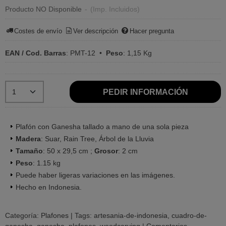
Producto NO Disponible
-
(Imp. Incluidos)
Costes de envío
Ver descripción
Hacer pregunta
EAN / Cod. Barras
:
PMT-12
•
Peso
:
1,15 Kg
PEDIR INFORMACIÓN
Plafón con Ganesha tallado a mano de una sola pieza
Madera
: Suar, Rain Tree, Árbol de la Lluvia
Tamaño
: 50 x 29,5 cm ;
Grosor
: 2 cm
Peso
: 1.15 kg
Puede haber ligeras variaciones en las imágenes.
Hecho en Indonesia.
Categoría:
Plafones
|
Tags:
artesania-de-indonesia
cuadro-de-
ganesha
ganesha
plafones
woodcarving
|
Comentarios