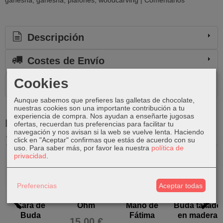
Descripción
Costes de Envío
Cookies
Comentarios
Aunque sabemos que prefieres las galletas de chocolate,
nuestras cookies son una importante contribución a tu
experiencia de compra. Nos ayudan a enseñarte jugosas
Productos Relacionados
ofertas, recuerdan tus preferencias para facilitar tu
navegación y nos avisan si la web se vuelve lenta. Haciendo
click en "Aceptar" confirmas que estás de acuerdo con su
uso.
Para saber más, por favor lea nuestra
política de
Agotado
privacidad
.
Preferencias
Aceptar todas
Plafón de
Plafón de
Plafón de
Plafón de
Cara de
Ohm
Mano de
Buda tallado
Buda
Fátima
en madera
15,00 €