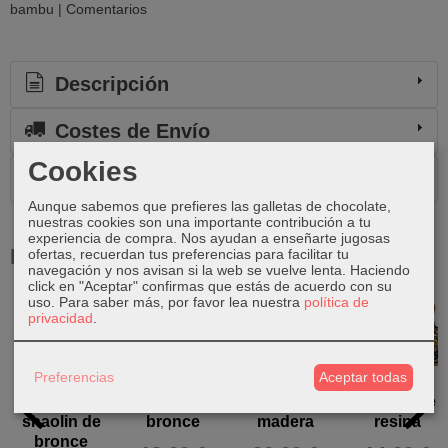
bambu
|
Comentarios
Descripción
Costes de Envío
Cookies
Comentarios
Aunque sabemos que prefieres las galletas de chocolate,
nuestras cookies son una importante contribución a tu
experiencia de compra. Nos ayudan a enseñarte jugosas
Productos Relacionados
ofertas, recuerdan tus preferencias para facilitar tu
navegación y nos avisan si la web se vuelve lenta. Haciendo
click en "Aceptar" confirmas que estás de acuerdo con su
uso.
Para saber más, por favor lea nuestra
política de
Agotado
privacidad
.
Preferencias
Aceptar todas
Monje
Monje de
Búho de
Laksmi de
shaolin de
bronce
madera
resina
bronce