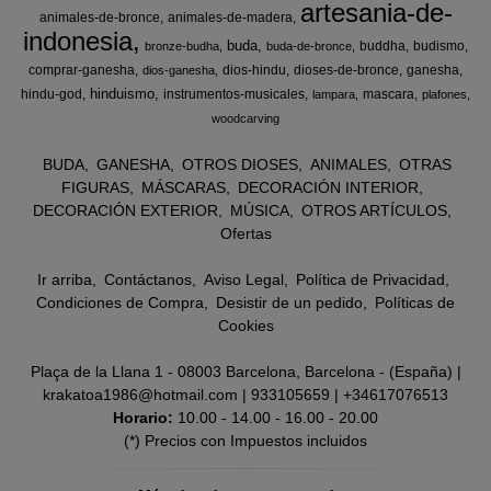
artesania-de-
animales-de-bronce
animales-de-madera
indonesia
buda
buddha
budismo
bronze-budha
buda-de-bronce
comprar-ganesha
dios-hindu
dioses-de-bronce
ganesha
dios-ganesha
hinduismo
hindu-god
instrumentos-musicales
mascara
lampara
plafones
woodcarving
BUDA
GANESHA
OTROS DIOSES
ANIMALES
OTRAS
FIGURAS
MÁSCARAS
DECORACIÓN INTERIOR
DECORACIÓN EXTERIOR
MÚSICA
OTROS ARTÍCULOS
Ofertas
Ir arriba
Contáctanos
Aviso Legal
Política de Privacidad
Condiciones de Compra
Desistir de un pedido
Políticas de
Cookies
Plaça de la Llana 1 - 08003 Barcelona, Barcelona - (España) |
krakatoa1986@hotmail.com |
933105659
|
+34617076513
Horario:
10.00 - 14.00 - 16.00 - 20.00
(*) Precios con Impuestos incluidos