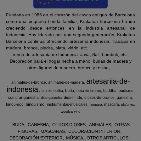
Fundada en 1986 en el corazón del casco antiguo de Barcelona
como una pequeña tienda familiar, Krakatoa Barcelona ha ido
creciendo desde entonces en la industria artesanal de
Indonesia; Hoy liderado por una segunda generación, Krakatoa
Barcelona continúa ofreciendo artesanía indonesia, trabajos en
madera, bronce, piedra, plata, vidrio, etc.
Tienda de artesanía de Indonesia: Java, Bali, Lombok, etc...
Decoración para el hogar hecha a mano, budas de madera y
otras figuras de madera, bronce y resina,...
artesania-de-
animales-de-bronce
animales-de-madera
indonesia
buda
buddha
budismo
bronze-budha
buda-de-bronce
comprar-ganesha
dios-hindu
dioses-de-bronce
ganesha
dios-ganesha
hinduismo
hindu-god
instrumentos-musicales
mascara
lampara
plafones
woodcarving
BUDA
GANESHA
OTROS DIOSES
ANIMALES
OTRAS
FIGURAS
MÁSCARAS
DECORACIÓN INTERIOR
DECORACIÓN EXTERIOR
MÚSICA
OTROS ARTÍCULOS