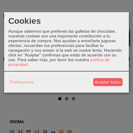
Productos Relacionados
Cookies
Aunque sabemos que prefieres las galletas de chocolate,
nuestras cookies son una importante contribución a tu
experiencia de compra. Nos ayudan a enseñarte jugosas
ofertas, recuerdan tus preferencias para facilitar tu
navegación y nos avisan si la web se vuelve lenta. Haciendo
click en "Aceptar" confirmas que estás de acuerdo con su
Mano vertical
Expositor de
Expositor
Expositor de
uso.
Para saber más, por favor lea nuestra
política de
privacidad
.
de madera
madera para
para
madera para
Pulseras
Pendientes |
Anillos
7,00 €
Árbol de...
14,00 €
20,00 €
Preferencias
Aceptar todas
25,00 €
IDIOMA