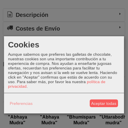
Descripción
Costes de Envío
Comentarios
Cookies
Aunque sabemos que prefieres las galletas de chocolate,
nuestras cookies son una importante contribución a tu
Productos Relacionados
experiencia de compra. Nos ayudan a enseñarte jugosas
ofertas, recuerdan tus preferencias para facilitar tu
navegación y nos avisan si la web se vuelve lenta. Haciendo
click en "Aceptar" confirmas que estás de acuerdo con su
Agotado
Agotado
Agotado
uso.
Para saber más, por favor lea nuestra
política de
privacidad
.
Preferencias
Aceptar todas
Buda de
Buda de
Buda de
Buda de
bronce
bronce
bronce
madera
"Abhaya
"Abhaya
"Bhumisparsha
"Uttarabodhi
Mudra"
Mudra"
Mudra"
mudra"