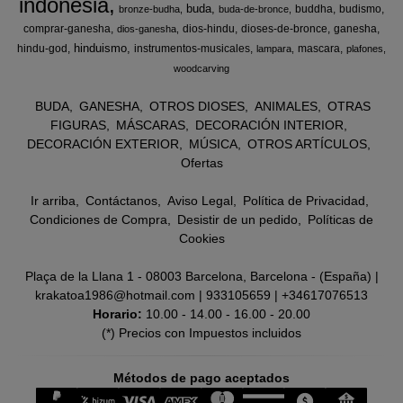
indonesia
buda
buddha
budismo
bronze-budha
buda-de-bronce
comprar-ganesha
dios-hindu
dioses-de-bronce
ganesha
dios-ganesha
hinduismo
hindu-god
instrumentos-musicales
mascara
lampara
plafones
woodcarving
BUDA
GANESHA
OTROS DIOSES
ANIMALES
OTRAS
FIGURAS
MÁSCARAS
DECORACIÓN INTERIOR
DECORACIÓN EXTERIOR
MÚSICA
OTROS ARTÍCULOS
Ofertas
Ir arriba
Contáctanos
Aviso Legal
Política de Privacidad
Condiciones de Compra
Desistir de un pedido
Políticas de
Cookies
Plaça de la Llana 1 - 08003 Barcelona, Barcelona - (España) |
krakatoa1986@hotmail.com |
933105659
|
+34617076513
Horario:
10.00 - 14.00 - 16.00 - 20.00
(*) Precios con Impuestos incluidos
Métodos de pago aceptados