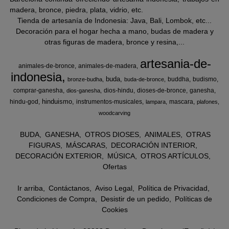
madera, bronce, piedra, plata, vidrio, etc.
Tienda de artesanía de Indonesia: Java, Bali, Lombok, etc...
Decoración para el hogar hecha a mano, budas de madera y
otras figuras de madera, bronce y resina,...
artesania-de-
animales-de-bronce
animales-de-madera
indonesia
buda
buddha
budismo
bronze-budha
buda-de-bronce
comprar-ganesha
dios-hindu
dioses-de-bronce
ganesha
dios-ganesha
hinduismo
hindu-god
instrumentos-musicales
mascara
lampara
plafones
woodcarving
BUDA
GANESHA
OTROS DIOSES
ANIMALES
OTRAS
FIGURAS
MÁSCARAS
DECORACIÓN INTERIOR
DECORACIÓN EXTERIOR
MÚSICA
OTROS ARTÍCULOS
Ofertas
Ir arriba
Contáctanos
Aviso Legal
Política de Privacidad
Condiciones de Compra
Desistir de un pedido
Políticas de
Cookies