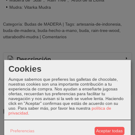
Mudra: Vitarka Mudra
Categoría:
Budas de MADERA
|
Tags:
artesania-de-indonesia
buda-de-madera
buda-hecho-a-mano
buda
rain-tree-wood
uttarabodhi-mudra
|
Comentarios
Descripción
Cookies
Costes de Envío
Aunque sabemos que prefieres las galletas de chocolate,
nuestras cookies son una importante contribución a tu
Comentarios
experiencia de compra. Nos ayudan a enseñarte jugosas
ofertas, recuerdan tus preferencias para facilitar tu
navegación y nos avisan si la web se vuelve lenta. Haciendo
click en "Aceptar" confirmas que estás de acuerdo con su
uso.
Para saber más, por favor lea nuestra
política de
Productos Relacionados
privacidad
.
Agotado
Preferencias
Aceptar todas