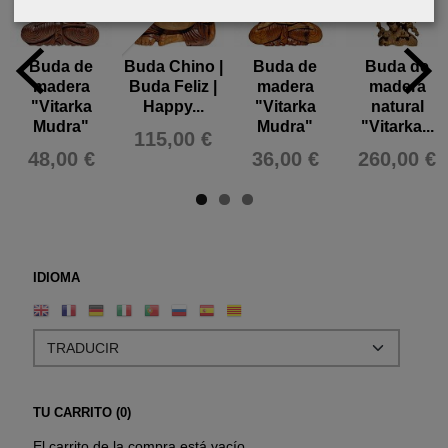
Buda de
Buda Chino |
Buda de
Buda de
madera
Buda Feliz |
madera
madera
"Vitarka
Happy...
"Vitarka
natural
Mudra"
Mudra"
"Vitarka...
115,00 €
48,00 €
36,00 €
260,00 €
IDIOMA
TU CARRITO (0)
El carrito de la compra está vacío