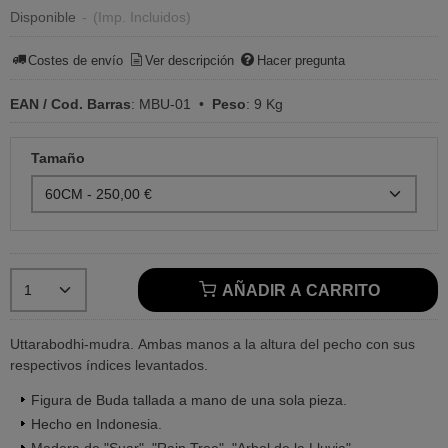
Disponible
-
(Imp. Incluidos)
Costes de envío
Ver descripción
Hacer pregunta
EAN / Cod. Barras
:
MBU-01
•
Peso
:
9 Kg
Tamaño
AÑADIR A CARRITO
Uttarabodhi-mudra. Ambas manos a la altura del pecho con sus
respectivos índices levantados.
Figura de Buda tallada a mano de una sola pieza.
Hecho en Indonesia.
Madera de "Suar", "Rain Tree", "Arbol de la Lluvia"