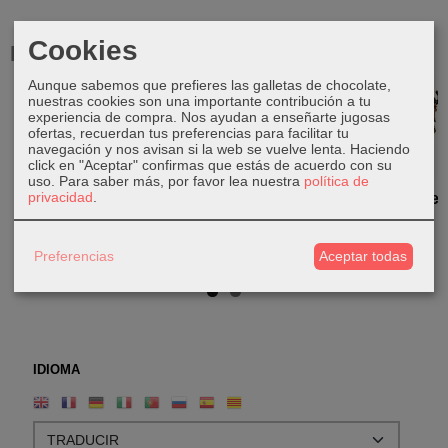
Cookies
Productos Relacionados
Aunque sabemos que prefieres las galletas de chocolate,
nuestras cookies son una importante contribución a tu
Agotado
experiencia de compra. Nos ayudan a enseñarte jugosas
ofertas, recuerdan tus preferencias para facilitar tu
navegación y nos avisan si la web se vuelve lenta. Haciendo
click en "Aceptar" confirmas que estás de acuerdo con su
uso.
Para saber más, por favor lea nuestra
política de
privacidad
.
Brahma de
Brahma de
Brahma de
Brahma de
bronce
bronce
bronce
bronce
1.200,00 €
165,00 €
38,00 €
74,00 €
Preferencias
Aceptar todas
IDIOMA