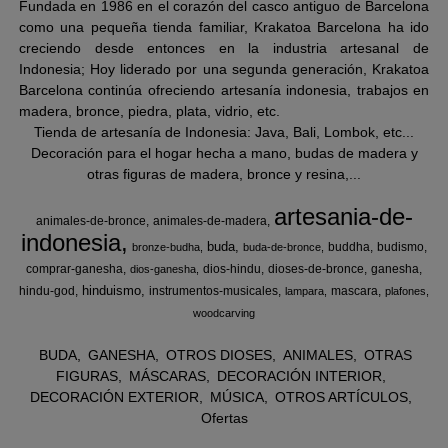
Fundada en 1986 en el corazón del casco antiguo de Barcelona
como una pequeña tienda familiar, Krakatoa Barcelona ha ido
creciendo desde entonces en la industria artesanal de
Indonesia; Hoy liderado por una segunda generación, Krakatoa
Barcelona continúa ofreciendo artesanía indonesia, trabajos en
madera, bronce, piedra, plata, vidrio, etc.
Tienda de artesanía de Indonesia: Java, Bali, Lombok, etc...
Decoración para el hogar hecha a mano, budas de madera y
otras figuras de madera, bronce y resina,...
artesania-de-
animales-de-bronce
animales-de-madera
indonesia
buda
buddha
budismo
bronze-budha
buda-de-bronce
comprar-ganesha
dios-hindu
dioses-de-bronce
ganesha
dios-ganesha
hinduismo
hindu-god
instrumentos-musicales
mascara
lampara
plafones
woodcarving
BUDA
GANESHA
OTROS DIOSES
ANIMALES
OTRAS
FIGURAS
MÁSCARAS
DECORACIÓN INTERIOR
DECORACIÓN EXTERIOR
MÚSICA
OTROS ARTÍCULOS
Ofertas