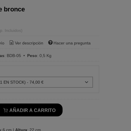
e bronce
p. Incluidos)
vío
Ver descripción
Hacer una pregunta
ras
:
BDB-05
•
Peso
:
0,5 Kg
AÑADIR A CARRITO
x 6 cm |
Altura
: 22 cm