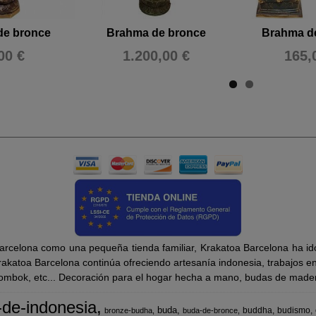
de bronce
Brahma de bronce
Brahma d
00 €
1.200,00 €
165,
rcelona como una pequeña tienda familiar, Krakatoa Barcelona ha ido
katoa Barcelona continúa ofreciendo artesanía indonesia, trabajos en m
Lombok, etc... Decoración para el hogar hecha a mano, budas de madera
-de-indonesia
buda
buddha
budismo
bronze-budha
buda-de-bronce