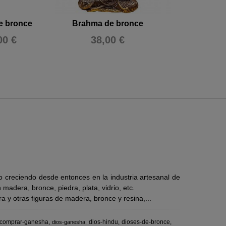
e bronce
Brahma de bronce
Brahma de
00 €
38,00 €
50,00
 creciendo desde entonces en la industria artesanal de
adera, bronce, piedra, plata, vidrio, etc.
 y otras figuras de madera, bronce y resina,...
comprar-ganesha
dios-hindu
dioses-de-bronce
dios-ganesha