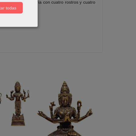
e representa a Brahma con cuatro rostros y cuatro
ar todas
rosario.