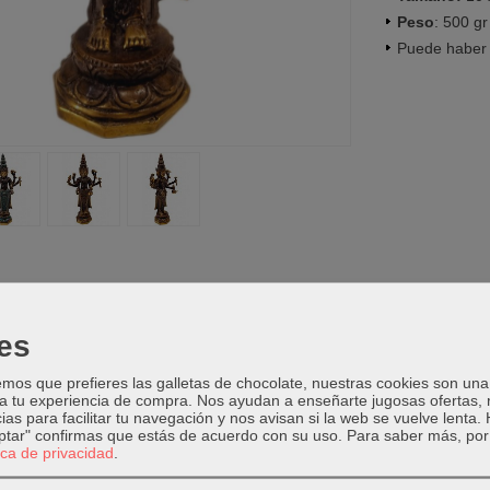
Peso
: 500 gr
Puede haber 
OS DIOSES
|
Tags:
artesania-de-indonesia
hinduismo
dioses-de-bron
es
os que prefieres las galletas de chocolate, nuestras cookies son una
PCIÓN
COSTES DE ENVÍO
COMENTARIOS
 a tu experiencia de compra. Nos ayudan a enseñarte jugosas ofertas,
ias para facilitar tu navegación y nos avisan si la web se vuelve lenta.
eptar" confirmas que estás de acuerdo con su uso.
Para saber más, por 
tica de privacidad
.
Primer dios de la Trimûrti, tríada hindú constituida por Brahma, Siva
o. Al principio gozó de la misma veneración que Vişņu y Siva, 