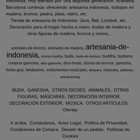
Indonesia; Hoy liderado por una segunda generación, Krakatoa
Barcelona continúa ofreciendo artesanía indonesia, trabajos en
madera, bronce, piedra, plata, vidrio, etc.
Tienda de artesanía de Indonesia: Java, Bali, Lombok, etc...
Decoración para el hogar hecha a mano, budas de madera y
otras figuras de madera, bronce y resina,...
artesania-de-
animales-de-bronce
animales-de-madera
indonesia
buda
buddha
budismo
bronze-budha
buda-de-bronce
comprar-ganesha
dios-hindu
dioses-de-bronce
ganesha
dios-ganesha
hinduismo
hindu-god
instrumentos-musicales
mascara
lampara
plafones
woodcarving
BUDA
GANESHA
OTROS DIOSES
ANIMALES
OTRAS
FIGURAS
MÁSCARAS
DECORACIÓN INTERIOR
DECORACIÓN EXTERIOR
MÚSICA
OTROS ARTÍCULOS
Ofertas
Ir arriba
Contáctanos
Aviso Legal
Política de Privacidad
Condiciones de Compra
Desistir de un pedido
Políticas de
Cookies