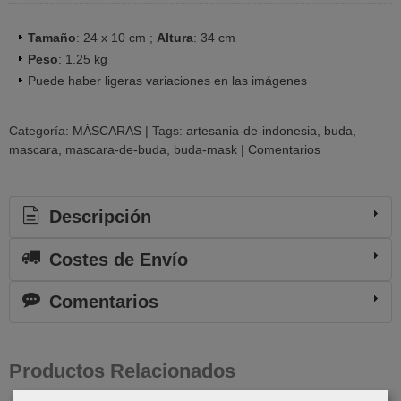
Tamaño
: 24 x 10 cm ;
Altura
: 34 cm
Peso
: 1.25 kg
Puede haber ligeras variaciones en las imágenes
Categoría:
MÁSCARAS
|
Tags:
artesania-de-indonesia
buda
mascara
mascara-de-buda
buda-mask
|
Comentarios
Descripción
Costes de Envío
Comentarios
Productos Relacionados