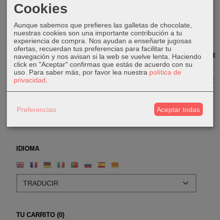
Cookies
Agotado
Aunque sabemos que prefieres las galletas de chocolate,
nuestras cookies son una importante contribución a tu
experiencia de compra. Nos ayudan a enseñarte jugosas
ofertas, recuerdan tus preferencias para facilitar tu
Mascara de
Máscara de
Mascara de
Mascara de
navegación y nos avisan si la web se vuelve lenta. Haciendo
click en "Aceptar" confirmas que estás de acuerdo con su
Buda con
Rangda
Rangda
Rangda
uso.
Para saber más, por favor lea nuestra
política de
base
pintada
90,00 €
245,00 €
privacidad
.
36,00 €
30,00 €
Preferencias
Aceptar todas
IDIOMA
TU CARRITO (0)