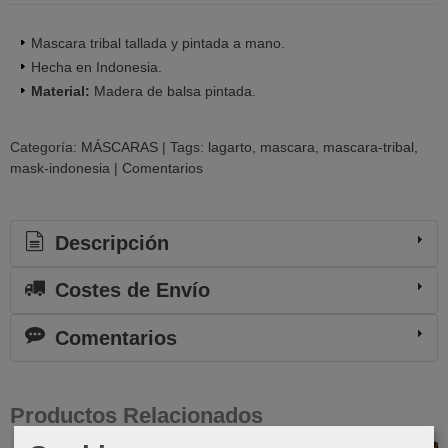
Mascara tribal tallada y pintada a mano.
Hecha en Indonesia.
Material:
Madera de balsa pintada.
Categoría:
MÁSCARAS
|
Tags:
lagarto
mascara
mascara-tribal
mask-indonesia
|
Comentarios
Descripción
Costes de Envío
Comentarios
Productos Relacionados