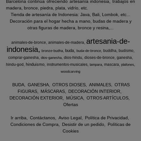
Barcelona continúa ofreciendo artesanía indonesia, trabajos en
madera, bronce, piedra, plata, vidrio, etc.
Tienda de artesanía de Indonesia: Java, Bali, Lombok, etc...
Decoración para el hogar hecha a mano, budas de madera y
otras figuras de madera, bronce y resina,...
artesania-de-
animales-de-bronce
animales-de-madera
indonesia
buda
buddha
budismo
bronze-budha
buda-de-bronce
comprar-ganesha
dios-hindu
dioses-de-bronce
ganesha
dios-ganesha
hinduismo
hindu-god
instrumentos-musicales
mascara
lampara
plafones
woodcarving
BUDA
GANESHA
OTROS DIOSES
ANIMALES
OTRAS
FIGURAS
MÁSCARAS
DECORACIÓN INTERIOR
DECORACIÓN EXTERIOR
MÚSICA
OTROS ARTÍCULOS
Ofertas
Ir arriba
Contáctanos
Aviso Legal
Política de Privacidad
Condiciones de Compra
Desistir de un pedido
Políticas de
Cookies