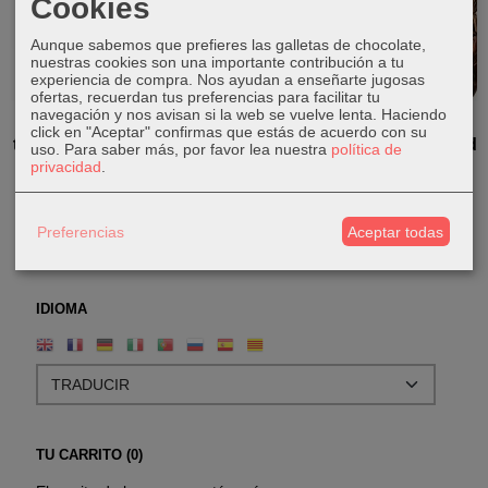
Cookies
Aunque sabemos que prefieres las galletas de chocolate,
nuestras cookies son una importante contribución a tu
experiencia de compra. Nos ayudan a enseñarte jugosas
ofertas, recuerdan tus preferencias para facilitar tu
navegación y nos avisan si la web se vuelve lenta. Haciendo
Mascara
Máscara
Mascara
Mascara
click en "Aceptar" confirmas que estás de acuerdo con su
tribal pintada
tribal pintada
tribal pintada
tribal pintada
uso.
Para saber más, por favor lea nuestra
política de
privacidad
.
10,00 €
10,00 €
14,00 €
14,00 €
Preferencias
Aceptar todas
IDIOMA
TU CARRITO (0)