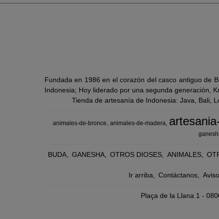
Fundada en 1986 en el corazón del casco antiguo de Ba
Indonesia; Hoy liderado por una segunda generación, Kra
Tienda de artesanía de Indonesia: Java, Bali, 
artesania
animales-de-bronce
animales-de-madera
ganesh
BUDA
GANESHA
OTROS DIOSES
ANIMALES
OT
Ir arriba
Contáctanos
Avis
Plaça de la Llana 1 - 0