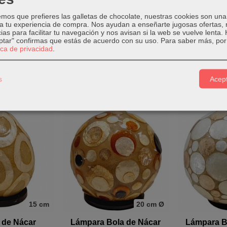
os que prefieres las galletas de chocolate, nuestras cookies son una
 a tu experiencia de compra. Nos ayudan a enseñarte jugosas ofertas,
ias para facilitar tu navegación y nos avisan si la web se vuelve lenta.
eptar" confirmas que estás de acuerdo con su uso.
Para saber más, por 
2 Medidas
20 cm
tica de privacidad
.
de Nácar y
Lámpara de Nácar y
Lámpara 
mbú
Bambú
Lámpara 
s
Acept
00 €
30,00 €
45
15 cm
20 cm Ø
 de Nácar
Lámpara Bola de Nácar
Lámpara B