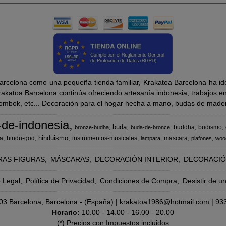
rcelona como una pequeña tienda familiar, Krakatoa Barcelona ha ido
katoa Barcelona continúa ofreciendo artesanía indonesia, trabajos en m
Lombok, etc... Decoración para el hogar hecha a mano, budas de madera
-de-indonesia
buda
buddha
budismo
bronze-budha
buda-de-bronce
hinduismo
a
hindu-god
instrumentos-musicales
mascara
lampara
plafones
woo
RAS FIGURAS
MÁSCARAS
DECORACIÓN INTERIOR
DECORACIÓ
o Legal
Política de Privacidad
Condiciones de Compra
Desistir de u
8003 Barcelona, Barcelona - (España) | krakatoa1986@hotmail.com |
93
Horario:
10.00 - 14.00 - 16.00 - 20.00
(*) Precios con Impuestos incluidos