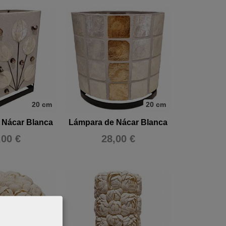
20 cm
20 cm
 Nácar Blanca
Lámpara de Nácar Blanca
,00 €
28,00 €