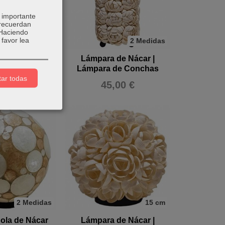
 importante
 recuerdan
 Haciendo
favor lea
2 Medidas
2 Medidas
de Nácar |
Lámpara de Nácar |
de Conchas
Lámpara de Conchas
ar todas
,00 €
45,00 €
2 Medidas
15 cm
ola de Nácar
Lámpara de Nácar |