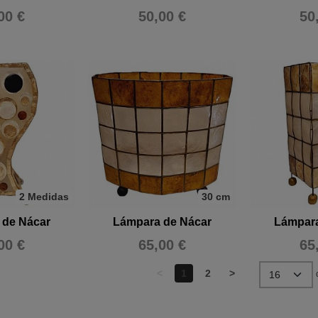
00 €
50,00 €
50
2 Medidas
30 cm
 de Nácar
Lámpara de Nácar
Lámpara
00 €
65,00 €
65
<
1
2
>
d