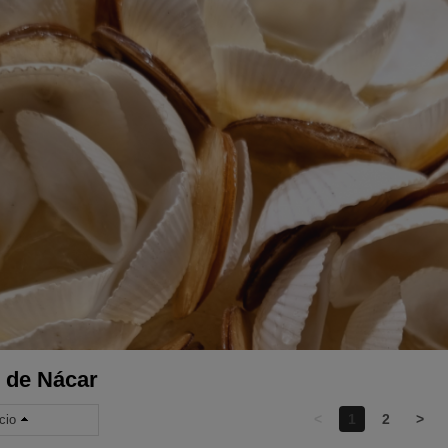
 de Nácar
<
1
2
>
cio