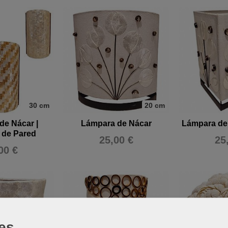
30 cm
20 cm
de Nácar |
Lámpara de Nácar
Lámpara de
 de Pared
25,00 €
25
00 €
es