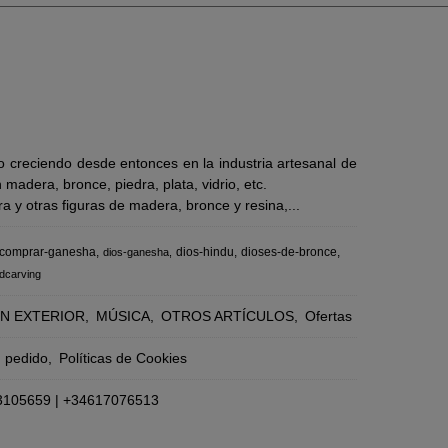
 creciendo desde entonces en la industria artesanal de
adera, bronce, piedra, plata, vidrio, etc.
 y otras figuras de madera, bronce y resina,...
comprar-ganesha
dios-hindu
dioses-de-bronce
dios-ganesha
dcarving
N EXTERIOR
MÚSICA
OTROS ARTÍCULOS
Ofertas
n pedido
Políticas de Cookies
3105659
|
+34617076513