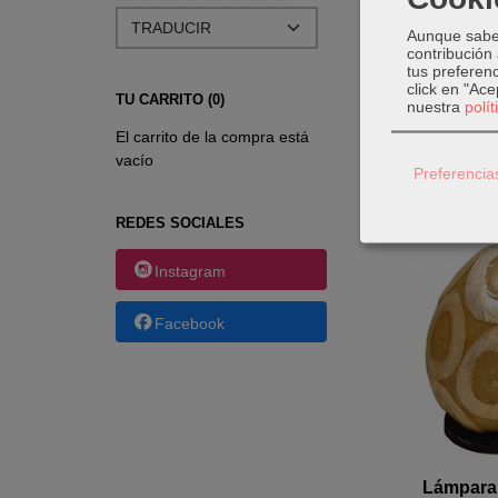
Aunque sabem
contribución
tus preferenc
click en "Ac
TU CARRITO (0)
nuestra
polí
Lámpara 
El carrito de la compra está
Ba
vacío
Preferencia
30,
REDES SOCIALES
Instagram
Facebook
Lámpara