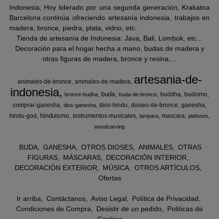
Indonesia; Hoy liderado por una segunda generación, Krakatoa
Barcelona continúa ofreciendo artesanía indonesia, trabajos en
madera, bronce, piedra, plata, vidrio, etc.
Tienda de artesanía de Indonesia: Java, Bali, Lombok, etc...
Decoración para el hogar hecha a mano, budas de madera y
otras figuras de madera, bronce y resina,...
artesania-de-
animales-de-bronce
animales-de-madera
indonesia
buda
buddha
budismo
bronze-budha
buda-de-bronce
comprar-ganesha
dios-hindu
dioses-de-bronce
ganesha
dios-ganesha
hinduismo
hindu-god
instrumentos-musicales
mascara
lampara
plafones
woodcarving
BUDA
GANESHA
OTROS DIOSES
ANIMALES
OTRAS
FIGURAS
MÁSCARAS
DECORACIÓN INTERIOR
DECORACIÓN EXTERIOR
MÚSICA
OTROS ARTÍCULOS
Ofertas
Ir arriba
Contáctanos
Aviso Legal
Política de Privacidad
Condiciones de Compra
Desistir de un pedido
Políticas de
Cookies