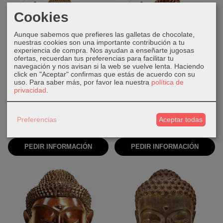
Agotado
Agotado
Cookies
Aunque sabemos que prefieres las galletas de chocolate,
nuestras cookies son una importante contribución a tu
experiencia de compra. Nos ayudan a enseñarte jugosas
ofertas, recuerdan tus preferencias para facilitar tu
navegación y nos avisan si la web se vuelve lenta. Haciendo
click en "Aceptar" confirmas que estás de acuerdo con su
uso.
Para saber más, por favor lea nuestra
política de
20 cm
37 cm
privacidad
.
Cabeza de Buda de
Cabeza de Buda de
bronce
madera
Preferencias
Aceptar todas
46,00 €
90,00 €
PEDIR INFORMACIÓN
PEDIR INFORMACIÓN