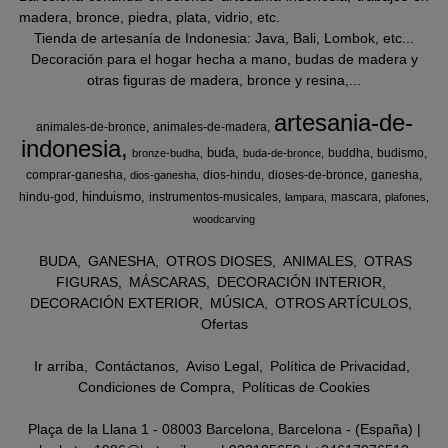
madera, bronce, piedra, plata, vidrio, etc.
Tienda de artesanía de Indonesia: Java, Bali, Lombok, etc...
Decoración para el hogar hecha a mano, budas de madera y
otras figuras de madera, bronce y resina,...
artesania-de-
animales-de-bronce
animales-de-madera
indonesia
buda
buddha
budismo
bronze-budha
buda-de-bronce
comprar-ganesha
dios-hindu
dioses-de-bronce
ganesha
dios-ganesha
hinduismo
hindu-god
instrumentos-musicales
mascara
lampara
plafones
woodcarving
BUDA
GANESHA
OTROS DIOSES
ANIMALES
OTRAS
FIGURAS
MÁSCARAS
DECORACIÓN INTERIOR
DECORACIÓN EXTERIOR
MÚSICA
OTROS ARTÍCULOS
Ofertas
Ir arriba
Contáctanos
Aviso Legal
Política de Privacidad
Condiciones de Compra
Políticas de Cookies
Plaça de la Llana 1 - 08003 Barcelona, Barcelona - (España) |