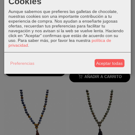
Cookies
Aunque sabemos que prefieres las galletas de chocolate,
nuestras cookies son una importante contribución a tu
experiencia de compra. Nos ayudan a enseñarte jugosas
ofertas, recuerdan tus preferencias para facilitar tu
navegación y nos avisan si la web se vuelve lenta. Haciendo
click en "Aceptar" confirmas que estás de acuerdo con su
uso.
Para saber más, por favor lea nuestra
política de
privacidad
.
Mala de Ojo de Tigre 8mm
Mala de Turquesa Africana
con Jaspe...
34,00 €
Preferencias
Aceptar todas
38,00 €
AÑADIR A CARRITO
AÑADIR A CARRITO