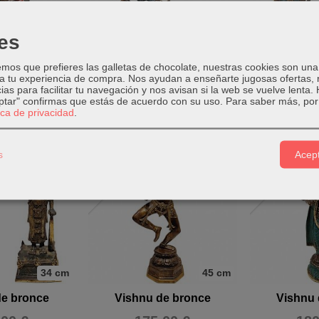
es
40 cm
20 cm
os que prefieres las galletas de chocolate, nuestras cookies son una
adera pintado
Garuda con Vishnu de
Vishnu 
 a tu experiencia de compra. Nos ayudan a enseñarte jugosas ofertas,
bronce
ias para facilitar tu navegación y nos avisan si la web se vuelve lenta.
00 €
95
eptar" confirmas que estás de acuerdo con su uso.
Para saber más, por 
84,00 €
tica de privacidad
.
s
Acept
Agotado
Agotado
34 cm
45 cm
de bronce
Vishnu de bronce
Vishnu 