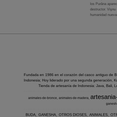
los Purâna aparece
destructor. Vişnu
humanidad nuevas 
Fundada en 1986 en el corazón del casco antiguo de Ba
Indonesia; Hoy liderado por una segunda generación, Kra
Tienda de artesanía de Indonesia: Java, Bali, 
artesania
animales-de-bronce
animales-de-madera
ganesh
BUDA
GANESHA
OTROS DIOSES
ANIMALES
OT