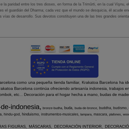
 la paridad entre los tres dioses, en forma de la Trimûrti, en la cual Vişnu, e
 es el guardián del Dharma; cada vez que el mundo se desquicia, él acude en
vías de desarrollo. Sus devotos constituyen una de las tres grandes orienta
rcelona como una pequeña tienda familiar, Krakatoa Barcelona ha ido
katoa Barcelona continúa ofreciendo artesanía indonesia, trabajos en m
Lombok, etc... Decoración para el hogar hecha a mano, budas de madera
-de-indonesia
buda
buddha
budismo
bronze-budha
buda-de-bronce
hinduismo
a
hindu-god
instrumentos-musicales
mascara
lampara
plafones
woo
RAS FIGURAS
MÁSCARAS
DECORACIÓN INTERIOR
DECORACIÓ