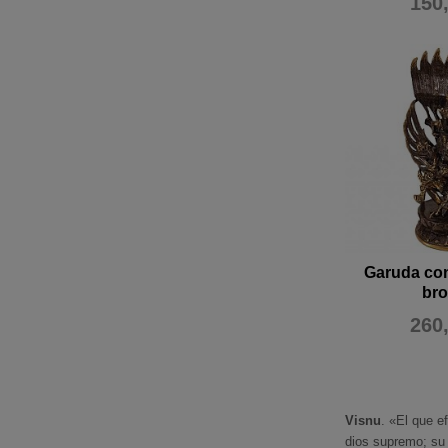
150
Garuda co
br
260
Visnu
. «El que e
dios supremo; su 