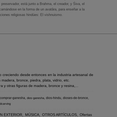
l preservador, está junto a Brahma, el creador, y Śiva, el
carnándose en la forma de un avatâra, para enseñar a la
ciones religiosas hindúes: El vishnuismo.
 creciendo desde entonces en la industria artesanal de
adera, bronce, piedra, plata, vidrio, etc.
 y otras figuras de madera, bronce y resina,...
comprar-ganesha
dios-hindu
dioses-de-bronce
dios-ganesha
dcarving
N EXTERIOR
MÚSICA
OTROS ARTÍCULOS
Ofertas