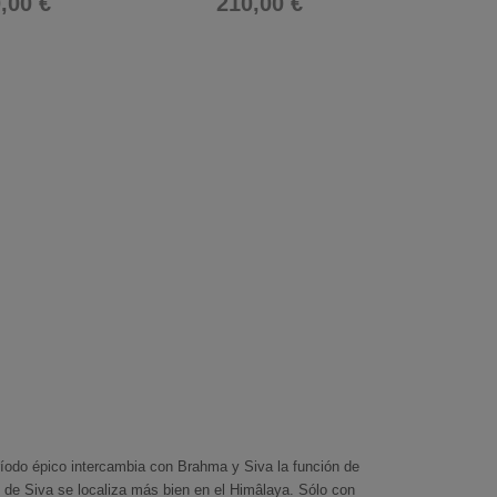
,00 €
210,00 €
ríodo épico intercambia con Brahma y Siva la función de
l de Siva se localiza más bien en el Himâlaya. Sólo con