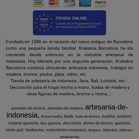
Fundada en 1986 en el corazón del casco antiguo de Barcelona
como una pequeña tienda familiar, Krakatoa Barcelona ha ido
creciendo desde entonces en la industria artesanal de
Indonesia; Hoy liderado por una segunda generación, Krakatoa
Barcelona continúa ofreciendo artesanía indonesia, trabajos en
madera, bronce, piedra, plata, vidrio, etc.
Tienda de artesanía de Indonesia: Java, Bali, Lombok, etc...
Decoración para el hogar hecha a mano, budas de madera y
otras figuras de madera, bronce y resina,...
artesania-de-
animales-de-bronce
animales-de-madera
indonesia
buda
buddha
budismo
bronze-budha
buda-de-bronce
comprar-ganesha
dios-hindu
dioses-de-bronce
ganesha
dios-ganesha
hinduismo
hindu-god
instrumentos-musicales
mascara
lampara
plafones
woodcarving