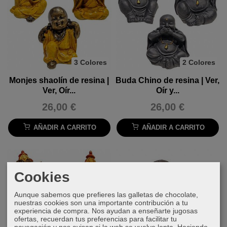
3 Colores
2 Colores
Monjes shaolín de resina |
Buda Chino de resina | Ver,
Ver, Oír...
Oír y...
26,00 €
26,00 €
AÑADIR A CARRITO
AÑADIR A CARRITO
Cookies
Aunque sabemos que prefieres las galletas de chocolate,
nuestras cookies son una importante contribución a tu
experiencia de compra. Nos ayudan a enseñarte jugosas
ofertas, recuerdan tus preferencias para facilitar tu
navegación y nos avisan si la web se vuelve lenta. Haciendo