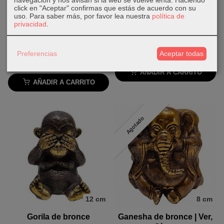
click en "Aceptar" confirmas que estás de acuerdo con su
uso.
Para saber más, por favor lea nuestra
política de
2 Colores
12 cm
privacidad
.
Ganesha de resina | Ver,
Gorila de bronce
Oír y...
30,00 €
Preferencias
Aceptar todas
26,00 €
AÑADIR A CARRITO
AÑADIR A CARRITO
Agotado
12 cm
8 cm
Gorila de bronce
Ganesha de bronce | Ver,