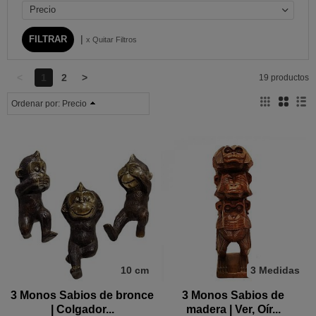
Precio
|
x Quitar Filtros
<
1
2
>
19 productos
Ordenar por:
Precio
10 cm
3 Medidas
3 Monos Sabios de bronce
3 Monos Sabios de
| Colgador...
madera | Ver, Oír...