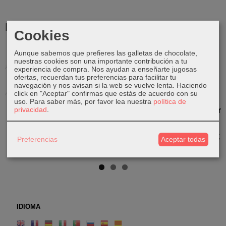
Productos Relacionados
Cookies
Aunque sabemos que prefieres las galletas de chocolate,
Agotado
nuestras cookies son una importante contribución a tu
experiencia de compra. Nos ayudan a enseñarte jugosas
ofertas, recuerdan tus preferencias para facilitar tu
navegación y nos avisan si la web se vuelve lenta. Haciendo
click en "Aceptar" confirmas que estás de acuerdo con su
Shiva con
Shiva
Shiva de
Shiva de
uso.
Para saber más, por favor lea nuestra
política de
privacidad
.
Nandi de
Nataraja de
piedra
madera con
bronce
bronce
Cobra
40,00 €
320,00 €
38,00 €
130,00 €
Preferencias
Aceptar todas
IDIOMA