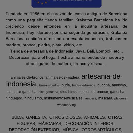
Fundada en 1986 en el corazón del casco antiguo de Barcelona
como una pequeña tienda familiar, Krakatoa Barcelona ha ido
creciendo desde entonces en la industria artesanal de
Indonesia; Hoy liderado por una segunda generación, Krakatoa
Barcelona continúa ofreciendo artesanía indonesia, trabajos en
madera, bronce, piedra, plata, vidrio, etc.
Tienda de artesanía de Indonesia: Java, Bali, Lombok, etc...
Decoración para el hogar hecha a mano, budas de madera y
otras figuras de madera, bronce y resina,...
artesania-de-
animales-de-bronce
animales-de-madera
indonesia
buda
buddha
budismo
bronze-budha
buda-de-bronce
comprar-ganesha
dios-hindu
dioses-de-bronce
ganesha
dios-ganesha
hinduismo
hindu-god
instrumentos-musicales
mascara
lampara
plafones
woodcarving
BUDA
GANESHA
OTROS DIOSES
ANIMALES
OTRAS
FIGURAS
MÁSCARAS
DECORACIÓN INTERIOR
DECORACIÓN EXTERIOR
MÚSICA
OTROS ARTÍCULOS