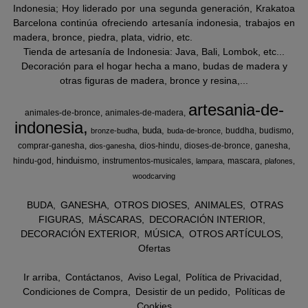
Indonesia; Hoy liderado por una segunda generación, Krakatoa
Barcelona continúa ofreciendo artesanía indonesia, trabajos en
madera, bronce, piedra, plata, vidrio, etc.
Tienda de artesanía de Indonesia: Java, Bali, Lombok, etc...
Decoración para el hogar hecha a mano, budas de madera y
otras figuras de madera, bronce y resina,...
artesania-de-
animales-de-bronce
animales-de-madera
indonesia
buda
buddha
budismo
bronze-budha
buda-de-bronce
comprar-ganesha
dios-hindu
dioses-de-bronce
ganesha
dios-ganesha
hinduismo
hindu-god
instrumentos-musicales
mascara
lampara
plafones
woodcarving
BUDA
GANESHA
OTROS DIOSES
ANIMALES
OTRAS
FIGURAS
MÁSCARAS
DECORACIÓN INTERIOR
DECORACIÓN EXTERIOR
MÚSICA
OTROS ARTÍCULOS
Ofertas
Ir arriba
Contáctanos
Aviso Legal
Política de Privacidad
Condiciones de Compra
Desistir de un pedido
Políticas de
Cookies