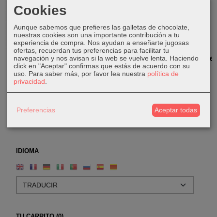
Cookies
Aunque sabemos que prefieres las galletas de chocolate,
nuestras cookies son una importante contribución a tu
experiencia de compra. Nos ayudan a enseñarte jugosas
ofertas, recuerdan tus preferencias para facilitar tu
navegación y nos avisan si la web se vuelve lenta. Haciendo
Cuadros de
Cuadros de
Cuadros de
Cuadros de
click en "Aceptar" confirmas que estás de acuerdo con su
Cara de
Cara de
Cara de
Ganesha
uso.
Para saber más, por favor lea nuestra
política de
Buda
Buda
Buda
privacidad
.
20,00 €
10,00 €
10,00 €
10,00 €
Preferencias
Aceptar todas
IDIOMA
TU CARRITO (0)