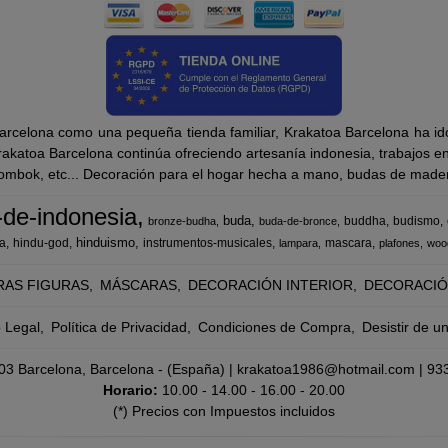
rcelona como una pequeña tienda familiar, Krakatoa Barcelona ha ido
katoa Barcelona continúa ofreciendo artesanía indonesia, trabajos en m
Lombok, etc... Decoración para el hogar hecha a mano, budas de madera
-de-indonesia
buda
buddha
budismo
bronze-budha
buda-de-bronce
hinduismo
a
hindu-god
instrumentos-musicales
mascara
lampara
plafones
woo
RAS FIGURAS
MÁSCARAS
DECORACIÓN INTERIOR
DECORACIÓ
o Legal
Política de Privacidad
Condiciones de Compra
Desistir de u
8003 Barcelona, Barcelona - (España) | krakatoa1986@hotmail.com |
93
Horario:
10.00 - 14.00 - 16.00 - 20.00
(*) Precios con Impuestos incluidos