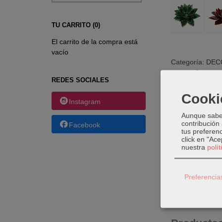
TU CARRITO (0)
El carrito de la compra está
vacío
Categoría:
DEC
nacar
|
Comenta
REDES SOCIALES
Cooki
Instagram
DESCRI
Aunque sabem
contribución
Facebook
tus preferenc
click en "Ac
Candelab
nuestra
polí
Material
Hecho en
Preferencia