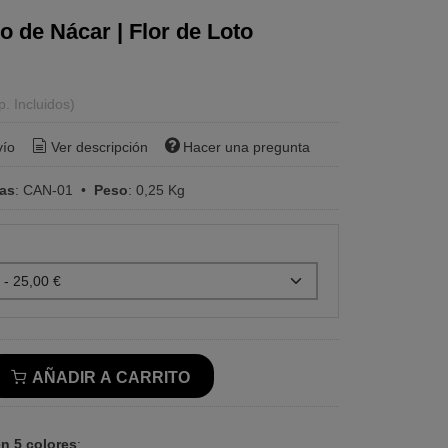
 de Nácar | Flor de Loto
p. Incluidos)
vío
Ver descripción
Hacer una pregunta
ras
:
CAN-01
•
Peso
:
0,25 Kg
AÑADIR A CARRITO
n 5 colores
: