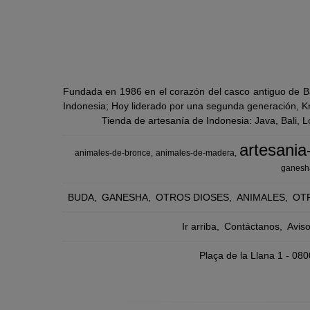
Fundada en 1986 en el corazón del casco antiguo de Ba
Indonesia; Hoy liderado por una segunda generación, Kra
Tienda de artesanía de Indonesia: Java, Bali, 
artesania
animales-de-bronce
animales-de-madera
ganesh
BUDA
GANESHA
OTROS DIOSES
ANIMALES
OT
Ir arriba
Contáctanos
Avis
Plaça de la Llana 1 - 0