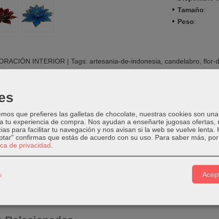
Tamaño
:
Peso
:
ORACIÓN INTERIOR
|
Tags:
artesania-de-indonesia
candelabro
flor-
rios
es
PCIÓN
COSTES DE ENVÍO
COMENTARIOS
os que prefieres las galletas de chocolate, nuestras cookies son una
 a tu experiencia de compra. Nos ayudan a enseñarte jugosas ofertas,
ias para facilitar tu navegación y nos avisan si la web se vuelve lenta.
eptar" confirmas que estás de acuerdo con su uso.
Para saber más, por 
ro de Nácar trabajado a mano en forma de Flor de Loto
tica de privacidad
.
: Nácar teñido
 Indonesia
s
Acept