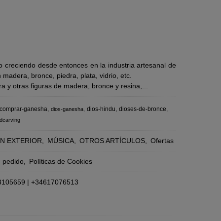
 creciendo desde entonces en la industria artesanal de
adera, bronce, piedra, plata, vidrio, etc.
 y otras figuras de madera, bronce y resina,...
comprar-ganesha
dios-hindu
dioses-de-bronce
dios-ganesha
dcarving
N EXTERIOR
MÚSICA
OTROS ARTÍCULOS
Ofertas
n pedido
Políticas de Cookies
3105659
|
+34617076513