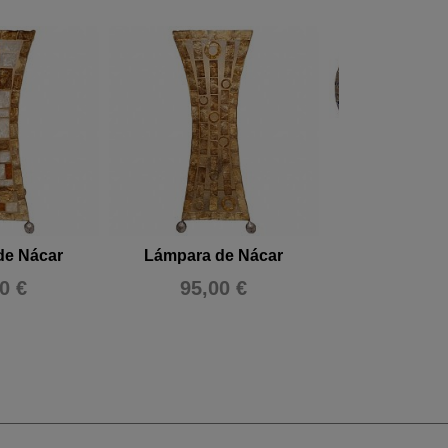
de Nácar
Lámpara de Nácar
Lámpara de M
aguje
0 €
95,00 €
50,00