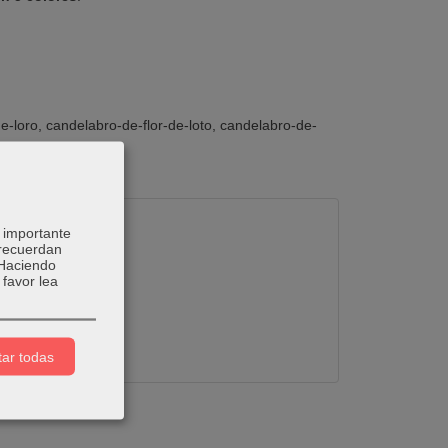
de-loro
candelabro-de-flor-de-loto
candelabro-de-
 importante
 recuerdan
 Haciendo
favor lea
ar todas