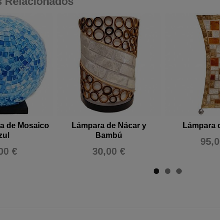
s Relacionados
a de Mosaico
Lámpara de Nácar y
Lámpara 
zul
Bambú
95,0
00 €
30,00 €