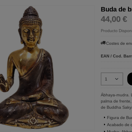
Buda de b
44,00 €
Producto Dispon
Costes de en
EAN / Cod. Bar
Ábhaya-mudra. L
palma de frente,
de Buddha Sakya
Figura de Bu
Acabado de c
Mudra: Abha