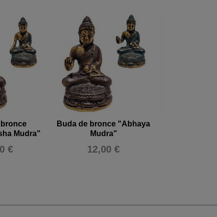
 bronce
Buda de bronce "Abhaya
Buda de 
sha Mudra"
Mudra"
"Bhumispars
0 €
12,00 €
96,00