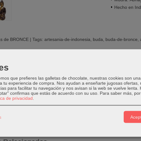
Hecho en Ind
as de BRONCE
|
Tags:
artesania-de-indonesia
buda
buda-de-bronce
es
PCIÓN
COSTES DE ENVÍO
COMENTARIOS
os que prefieres las galletas de chocolate, nuestras cookies son una
 a tu experiencia de compra. Nos ayudan a enseñarte jugosas ofertas,
ias para facilitar tu navegación y nos avisan si la web se vuelve lenta.
9 x 7 cm ; Altura: 14.5 cm
eptar" confirmas que estás de acuerdo con su uso.
Para saber más, por 
tica de privacidad
.
0 gr
ber ligeras variaciones en las imágenes.
s
Acept