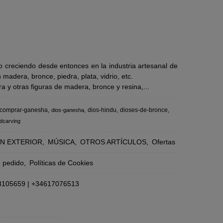
 creciendo desde entonces en la industria artesanal de
adera, bronce, piedra, plata, vidrio, etc.
 y otras figuras de madera, bronce y resina,...
comprar-ganesha
dios-hindu
dioses-de-bronce
dios-ganesha
dcarving
N EXTERIOR
MÚSICA
OTROS ARTÍCULOS
Ofertas
n pedido
Políticas de Cookies
3105659
|
+34617076513