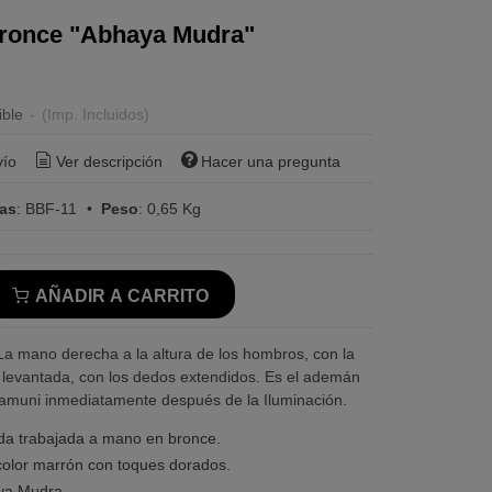
ronce "Abhaya Mudra"
ible
-
(Imp. Incluidos)
vío
Ver descripción
Hacer una pregunta
ras
:
BBF-11
•
Peso
:
0,65 Kg
AÑADIR A CARRITO
a mano derecha a la altura de los hombros, con la
 levantada, con los dedos extendidos. Es el ademán
muni inmediatamente después de la Iluminación.
da trabajada a mano en bronce.
olor marrón con toques dorados.
ya Mudra