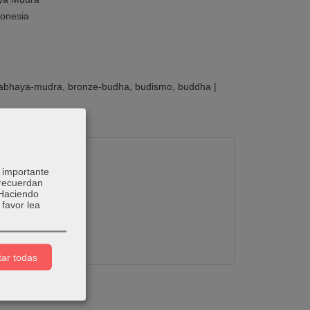
onesia
abhaya-mudra
bronze-budha
budismo
buddha
|
 importante
 recuerdan
 Haciendo
favor lea
ar todas