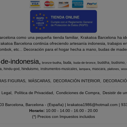
rcelona como una pequeña tienda familiar, Krakatoa Barcelona ha ido
katoa Barcelona continúa ofreciendo artesanía indonesia, trabajos en m
Lombok, etc... Decoración para el hogar hecha a mano, budas de madera
-de-indonesia
buda
buddha
budismo
bronze-budha
buda-de-bronce
hinduismo
a
hindu-god
instrumentos-musicales
mascara
lampara
plafones
woo
RAS FIGURAS
MÁSCARAS
DECORACIÓN INTERIOR
DECORACIÓ
o Legal
Política de Privacidad
Condiciones de Compra
Desistir de u
8003 Barcelona, Barcelona - (España) | krakatoa1986@hotmail.com |
93
Horario:
10.00 - 14.00 - 16.00 - 20.00
(*) Precios con Impuestos incluidos