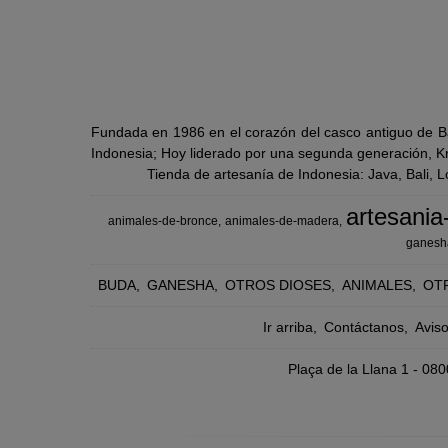
Fundada en 1986 en el corazón del casco antiguo de Ba
Indonesia; Hoy liderado por una segunda generación, Kra
Tienda de artesanía de Indonesia: Java, Bali, 
artesania
animales-de-bronce
animales-de-madera
ganesh
BUDA
GANESHA
OTROS DIOSES
ANIMALES
OT
Ir arriba
Contáctanos
Avis
Plaça de la Llana 1 - 0