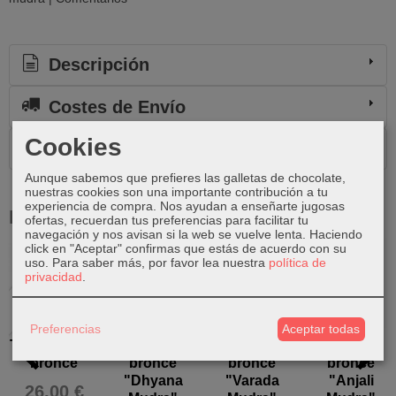
Descripción
Costes de Envío
Cookies
Comentarios
Aunque sabemos que prefieres las galletas de chocolate,
nuestras cookies son una importante contribución a tu
experiencia de compra. Nos ayudan a enseñarte jugosas
Productos Relacionados
ofertas, recuerdan tus preferencias para facilitar tu
navegación y nos avisan si la web se vuelve lenta. Haciendo
click en "Aceptar" confirmas que estás de acuerdo con su
uso.
Para saber más, por favor lea nuestra
política de
Agotado
privacidad
.
Preferencias
Aceptar todas
Tahi Buda de
Buda de
Buda de
Buda de
bronce
bronce
bronce
bronce
"Dhyana
"Varada
"Anjali
26,00 €