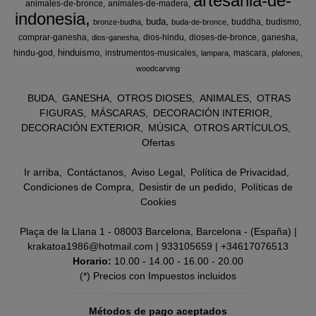
artesania-de-
animales-de-bronce
animales-de-madera
indonesia
buda
buddha
budismo
bronze-budha
buda-de-bronce
comprar-ganesha
dios-hindu
dioses-de-bronce
ganesha
dios-ganesha
hinduismo
hindu-god
instrumentos-musicales
mascara
lampara
plafones
woodcarving
BUDA
GANESHA
OTROS DIOSES
ANIMALES
OTRAS
FIGURAS
MÁSCARAS
DECORACIÓN INTERIOR
DECORACIÓN EXTERIOR
MÚSICA
OTROS ARTÍCULOS
Ofertas
Ir arriba
Contáctanos
Aviso Legal
Política de Privacidad
Condiciones de Compra
Desistir de un pedido
Políticas de
Cookies
Plaça de la Llana 1 - 08003 Barcelona, Barcelona - (España) |
krakatoa1986@hotmail.com |
933105659
|
+34617076513
Horario:
10.00 - 14.00 - 16.00 - 20.00
(*) Precios con Impuestos incluidos
Métodos de pago aceptados