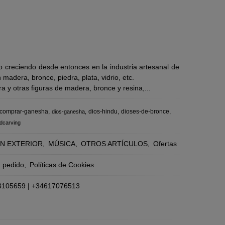
 creciendo desde entonces en la industria artesanal de
adera, bronce, piedra, plata, vidrio, etc.
 y otras figuras de madera, bronce y resina,...
comprar-ganesha
dios-hindu
dioses-de-bronce
dios-ganesha
dcarving
N EXTERIOR
MÚSICA
OTROS ARTÍCULOS
Ofertas
n pedido
Políticas de Cookies
3105659
|
+34617076513