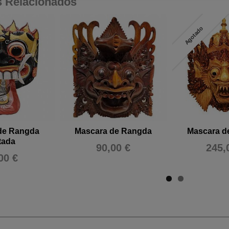
s Relacionados
Agotado
de Rangda
Mascara de Rangda
Mascara d
tada
90,00 €
245,
00 €