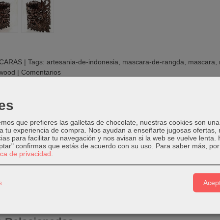
CARAS
|
Tags:
artesania-de-indonesia
mascara-de-rangda
mascara
ewood
|
Comentarios
es
PCIÓN
COSTES DE ENVÍO
COMENTARIOS
os que prefieres las galletas de chocolate, nuestras cookies son una
 a tu experiencia de compra. Nos ayudan a enseñarte jugosas ofertas,
ias para facilitar tu navegación y nos avisan si la web se vuelve lenta.
:
26 x 12 cm ;
Altura
: 29 cm
eptar" confirmas que estás de acuerdo con su uso.
Para saber más, por 
tica de privacidad
.
kg
ber ligeras variaciones en las imágenes.
s
Acept