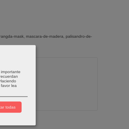
rangda-mask
mascara-de-madera
palisandro-de-
 importante
 recuerdan
 Haciendo
favor lea
ar todas