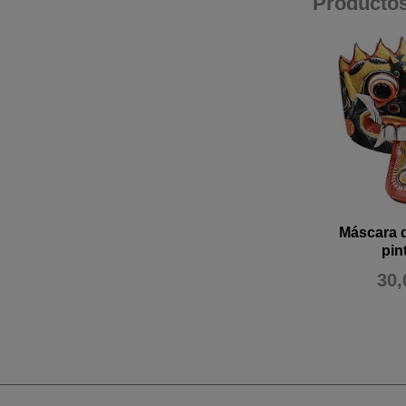
Producto
Máscara 
pin
30,