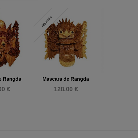
Agotado
e Rangda
Mascara de Rangda
Mascara de
00 €
128,00 €
56,00