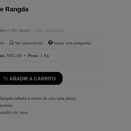
de Rangda
€
ible
(1 En Stock)
-
(Imp. Incluidos)
vío
Ver descripción
Hacer una pregunta
ras
:
MSC-09
•
Peso
:
1 Kg
AÑADIR A CARRITO
angda tallada a mano de una sola pieza.
onesia.
sandro de Java