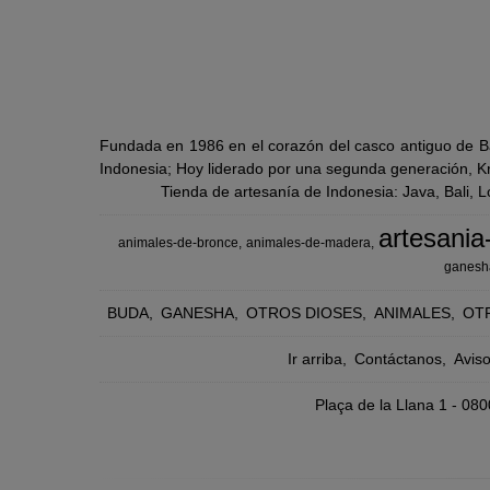
Fundada en 1986 en el corazón del casco antiguo de Ba
Indonesia; Hoy liderado por una segunda generación, Kra
Tienda de artesanía de Indonesia: Java, Bali, 
artesania
animales-de-bronce
animales-de-madera
ganesh
BUDA
GANESHA
OTROS DIOSES
ANIMALES
OT
Ir arriba
Contáctanos
Avis
Plaça de la Llana 1 - 0