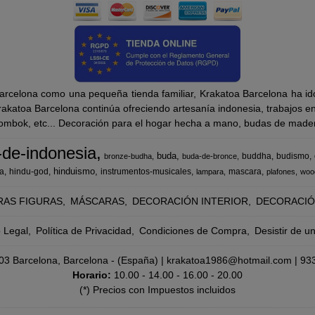
rcelona como una pequeña tienda familiar, Krakatoa Barcelona ha ido
katoa Barcelona continúa ofreciendo artesanía indonesia, trabajos en m
Lombok, etc... Decoración para el hogar hecha a mano, budas de madera
-de-indonesia
buda
buddha
budismo
bronze-budha
buda-de-bronce
hinduismo
a
hindu-god
instrumentos-musicales
mascara
lampara
plafones
woo
RAS FIGURAS
MÁSCARAS
DECORACIÓN INTERIOR
DECORACIÓ
o Legal
Política de Privacidad
Condiciones de Compra
Desistir de u
8003 Barcelona, Barcelona - (España) | krakatoa1986@hotmail.com |
93
Horario:
10.00 - 14.00 - 16.00 - 20.00
(*) Precios con Impuestos incluidos