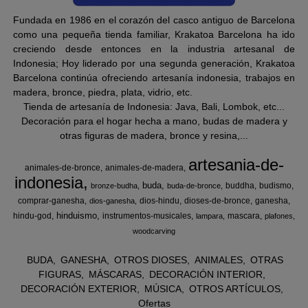
Fundada en 1986 en el corazón del casco antiguo de Barcelona
como una pequeña tienda familiar, Krakatoa Barcelona ha ido
creciendo desde entonces en la industria artesanal de
Indonesia; Hoy liderado por una segunda generación, Krakatoa
Barcelona continúa ofreciendo artesanía indonesia, trabajos en
madera, bronce, piedra, plata, vidrio, etc.
Tienda de artesanía de Indonesia: Java, Bali, Lombok, etc...
Decoración para el hogar hecha a mano, budas de madera y
otras figuras de madera, bronce y resina,...
artesania-de-
animales-de-bronce
animales-de-madera
indonesia
buda
buddha
budismo
bronze-budha
buda-de-bronce
comprar-ganesha
dios-hindu
dioses-de-bronce
ganesha
dios-ganesha
hinduismo
hindu-god
instrumentos-musicales
mascara
lampara
plafones
woodcarving
BUDA
GANESHA
OTROS DIOSES
ANIMALES
OTRAS
FIGURAS
MÁSCARAS
DECORACIÓN INTERIOR
DECORACIÓN EXTERIOR
MÚSICA
OTROS ARTÍCULOS
Ofertas