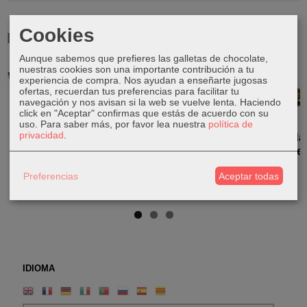
Cookies
Productos Relacionados
Aunque sabemos que prefieres las galletas de chocolate,
nuestras cookies son una importante contribución a tu
experiencia de compra. Nos ayudan a enseñarte jugosas
ofertas, recuerdan tus preferencias para facilitar tu
navegación y nos avisan si la web se vuelve lenta. Haciendo
click en "Aceptar" confirmas que estás de acuerdo con su
uso.
Para saber más, por favor lea nuestra
política de
privacidad
.
Caja pintada
Caja de
Caja pintada
Caja pintada
con cara de
madera |
con Flor
con cara de
Buda
Cofre
Plumeria
Buda
Preferencias
Aceptar todas
8,00 €
34,00 €
12,00 €
9,00 €
IDIOMA