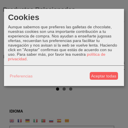
Productos Relacionados
Cookies
Agotado
Aunque sabemos que prefieres las galletas de chocolate,
nuestras cookies son una importante contribución a tu
experiencia de compra. Nos ayudan a enseñarte jugosas
ofertas, recuerdan tus preferencias para facilitar tu
navegación y nos avisan si la web se vuelve lenta. Haciendo
click en "Aceptar" confirmas que estás de acuerdo con su
Mano
Mano
Expositor
Expositor
uso.
Para saber más, por favor lea nuestra
política de
horizontal de
horizontal de
para
para
privacidad
.
madera
madera
Pendientes|
Pendientes |
Árbol de...
Árbol de...
9,00 €
9,00 €
Preferencias
Aceptar todas
25,00 €
25,00 €
IDIOMA