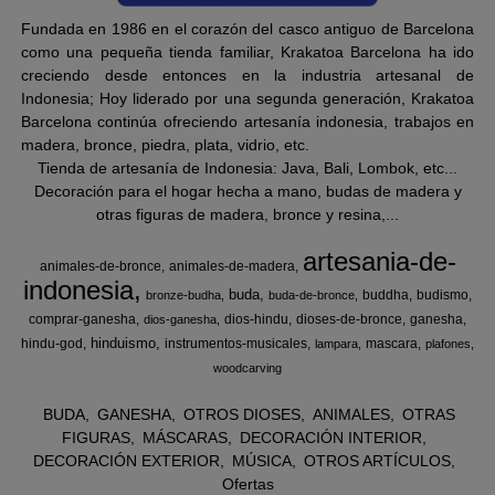
Fundada en 1986 en el corazón del casco antiguo de Barcelona
como una pequeña tienda familiar, Krakatoa Barcelona ha ido
creciendo desde entonces en la industria artesanal de
Indonesia; Hoy liderado por una segunda generación, Krakatoa
Barcelona continúa ofreciendo artesanía indonesia, trabajos en
madera, bronce, piedra, plata, vidrio, etc.
Tienda de artesanía de Indonesia: Java, Bali, Lombok, etc...
Decoración para el hogar hecha a mano, budas de madera y
otras figuras de madera, bronce y resina,...
artesania-de-
animales-de-bronce
animales-de-madera
indonesia
buda
buddha
budismo
bronze-budha
buda-de-bronce
comprar-ganesha
dios-hindu
dioses-de-bronce
ganesha
dios-ganesha
hinduismo
hindu-god
instrumentos-musicales
mascara
lampara
plafones
woodcarving
BUDA
GANESHA
OTROS DIOSES
ANIMALES
OTRAS
FIGURAS
MÁSCARAS
DECORACIÓN INTERIOR
DECORACIÓN EXTERIOR
MÚSICA
OTROS ARTÍCULOS
Ofertas