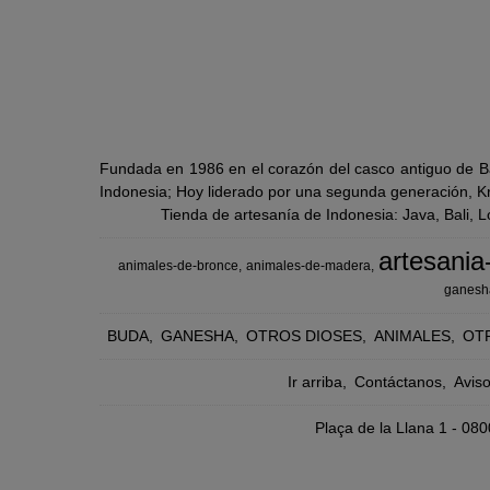
Fundada en 1986 en el corazón del casco antiguo de Ba
Indonesia; Hoy liderado por una segunda generación, Kra
Tienda de artesanía de Indonesia: Java, Bali, 
artesania
animales-de-bronce
animales-de-madera
ganesh
BUDA
GANESHA
OTROS DIOSES
ANIMALES
OT
Ir arriba
Contáctanos
Avis
Plaça de la Llana 1 - 0