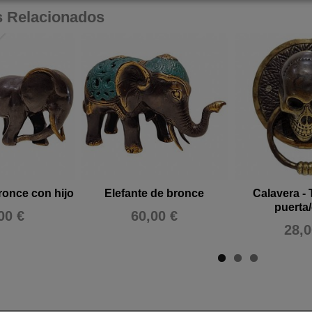
s Relacionados
ronce con hijo
Elefante de bronce
Calavera - 
puerta
00 €
60,00 €
28,0