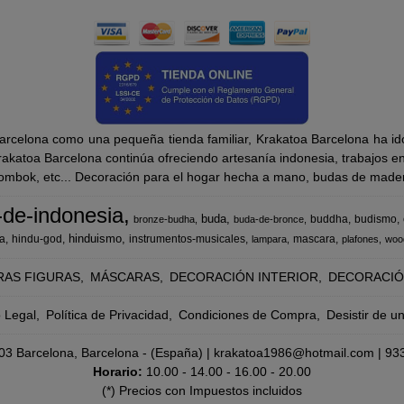
rcelona como una pequeña tienda familiar, Krakatoa Barcelona ha ido
katoa Barcelona continúa ofreciendo artesanía indonesia, trabajos en m
Lombok, etc... Decoración para el hogar hecha a mano, budas de madera
-de-indonesia
buda
buddha
budismo
bronze-budha
buda-de-bronce
hinduismo
a
hindu-god
instrumentos-musicales
mascara
lampara
plafones
woo
RAS FIGURAS
MÁSCARAS
DECORACIÓN INTERIOR
DECORACIÓ
o Legal
Política de Privacidad
Condiciones de Compra
Desistir de u
8003 Barcelona, Barcelona - (España) | krakatoa1986@hotmail.com |
93
Horario:
10.00 - 14.00 - 16.00 - 20.00
(*) Precios con Impuestos incluidos