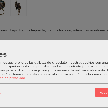
dores
|
Tags:
tirador-de-puerta
tirador-de-cajon
artesania-de-indonesi
PCIÓN
COSTES DE ENVÍO
COMENTARIOS
es
os que prefieres las galletas de chocolate, nuestras cookies son una
 a tu experiencia de compra. Nos ayudan a enseñarte jugosas ofertas,
e con cabeza de elefante para puerta
ias para facilitar tu navegación y nos avisan si la web se vuelve lenta.
eptar" confirmas que estás de acuerdo con su uso.
Para saber más, por 
de color marrón con toques verdes y dorados
tica de privacidad
.
: Bronce
mano en Indonesia
s
Acept