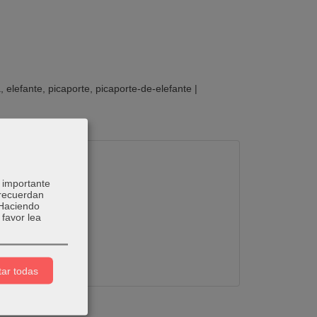
a
elefante
picaporte
picaporte-de-elefante
|
 importante
 recuerdan
 Haciendo
favor lea
ar todas