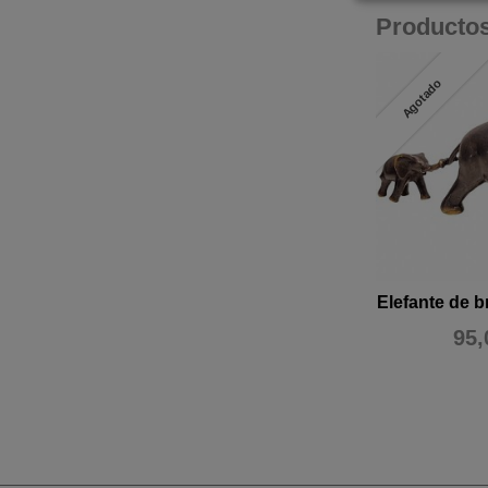
Producto
Agotado
Elefante de b
95,