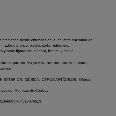
 creciendo desde entonces en la industria artesanal de
adera, bronce, piedra, plata, vidrio, etc.
 y otras figuras de madera, bronce y resina,...
comprar-ganesha
dios-hindu
dioses-de-bronce
dios-ganesha
dcarving
N EXTERIOR
MÚSICA
OTROS ARTÍCULOS
Ofertas
n pedido
Políticas de Cookies
3105659
|
+34617076513