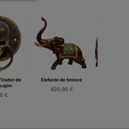
Tirador de
Elefante de bronce
Elefante d
/cajón
420,00 €
115,0
0 €