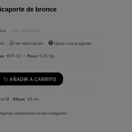
Picaporte de bronce
ible
-
(Imp. Incluidos)
vío
Ver descripción
Hacer una pregunta
ras
:
BTP-10
•
Peso
:
0,35 Kg
AÑADIR A CARRITO
 cm Ø ;
Altura
: 13 cm
ligeras variaciones en las imágenes