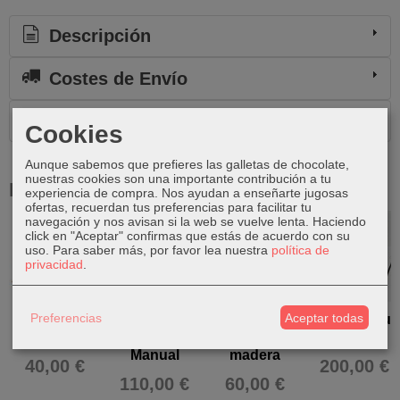
Descripción
Costes de Envío
Comentarios
Cookies
Aunque sabemos que prefieres las galletas de chocolate,
nuestras cookies son una importante contribución a tu
Productos Relacionados
experiencia de compra. Nos ayudan a enseñarte jugosas
ofertas, recuerdan tus preferencias para facilitar tu
navegación y nos avisan si la web se vuelve lenta. Haciendo
click en "Aceptar" confirmas que estás de acuerdo con su
uso.
Para saber más, por favor lea nuestra
política de
privacidad
.
Preferencias
Aceptar todas
Xilófono de
Cuenco
Didgeridoo
Steel Tongue
Metal
Tibetano
pintado de
Drum
Manual
madera
40,00 €
200,00 €
110,00 €
60,00 €