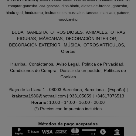
comprar-ganesha
dios-hindu
dioses-de-bronce
ganesha
dios-ganesha
hinduismo
hindu-god
instrumentos-musicales
mascara
lampara
plafones
woodcarving
BUDA
GANESHA
OTROS DIOSES
ANIMALES
OTRAS
FIGURAS
MÁSCARAS
DECORACIÓN INTERIOR
DECORACIÓN EXTERIOR
MÚSICA
OTROS ARTÍCULOS
Ofertas
Ir arriba
Contáctanos
Aviso Legal
Política de Privacidad
Condiciones de Compra
Desistir de un pedido
Políticas de
Cookies
Plaça de la Llana 1 - 08003 Barcelona, Barcelona - (España) |
krakatoa1986@hotmail.com |
933105659
|
+34617076513
Horario:
10.00 - 14.00 - 16.00 - 20.00
(*) Precios con Impuestos incluidos
Métodos de pago aceptados