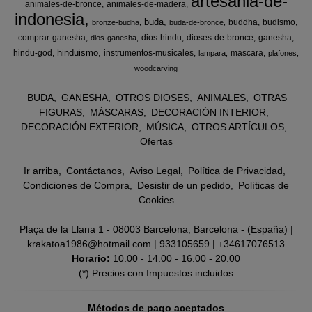
artesania-de-
animales-de-bronce
animales-de-madera
indonesia
buda
buddha
budismo
bronze-budha
buda-de-bronce
comprar-ganesha
dios-hindu
dioses-de-bronce
ganesha
dios-ganesha
hinduismo
hindu-god
instrumentos-musicales
mascara
lampara
plafones
woodcarving
BUDA
GANESHA
OTROS DIOSES
ANIMALES
OTRAS
FIGURAS
MÁSCARAS
DECORACIÓN INTERIOR
DECORACIÓN EXTERIOR
MÚSICA
OTROS ARTÍCULOS
Ofertas
Ir arriba
Contáctanos
Aviso Legal
Política de Privacidad
Condiciones de Compra
Desistir de un pedido
Políticas de
Cookies
Plaça de la Llana 1 - 08003 Barcelona, Barcelona - (España) |
krakatoa1986@hotmail.com |
933105659
|
+34617076513
Horario:
10.00 - 14.00 - 16.00 - 20.00
(*) Precios con Impuestos incluidos
Métodos de pago aceptados