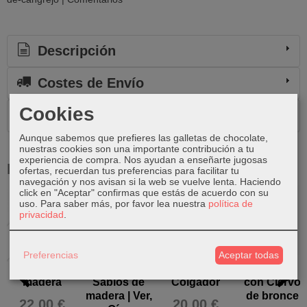
Descripción
Costes de Envío
Cookies
Comentarios
Aunque sabemos que prefieres las galletas de chocolate,
nuestras cookies son una importante contribución a tu
experiencia de compra. Nos ayudan a enseñarte jugosas
Productos Relacionados
ofertas, recuerdan tus preferencias para facilitar tu
navegación y nos avisan si la web se vuelve lenta. Haciendo
click en "Aceptar" confirmas que estás de acuerdo con su
uso.
Para saber más, por favor lea nuestra
política de
Agotado
privacidad
.
Preferencias
Aceptar todas
Gato de
3 Monos
Ciervo -
Colgador
madera
Sabios de
Colgador
con Ciervo
madera | Ver,
de bronce
22,00 €
20,00 €