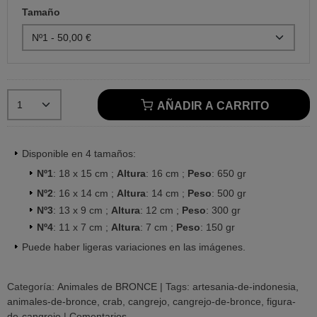
Tamaño
AÑADIR A CARRITO
Disponible en 4 tamaños:
Nº1
: 18 x 15 cm ;
Altura
: 16 cm ;
Peso
: 650 gr
Nº2
: 16 x 14 cm ;
Altura
: 14 cm ;
Peso
: 500 gr
Nº3
: 13 x 9 cm ;
Altura
: 12 cm ;
Peso
: 300 gr
Nº4
: 11 x 7 cm ;
Altura
: 7 cm ;
Peso
: 150 gr
Puede haber ligeras variaciones en las imágenes.
Categoría:
Animales de BRONCE
|
Tags:
artesania-de-indonesia
animales-de-bronce
crab
cangrejo
cangrejo-de-bronce
figura-
de-cangrejo
|
Comentarios