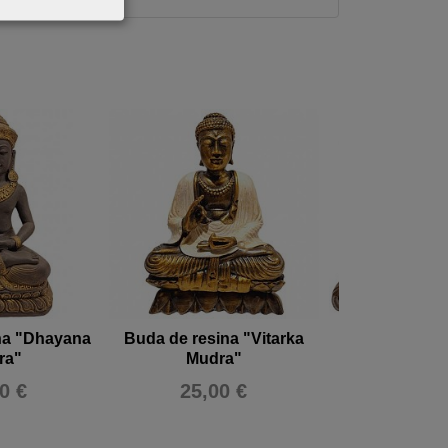
na "Dhayana
Buda de resina "Vitarka
Buda de 
ra"
Mudra"
"Bhumispars
0 €
25,00 €
30,00