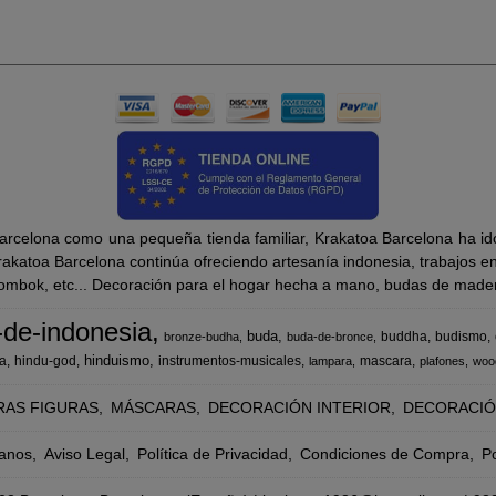
rcelona como una pequeña tienda familiar, Krakatoa Barcelona ha ido
katoa Barcelona continúa ofreciendo artesanía indonesia, trabajos en m
Lombok, etc... Decoración para el hogar hecha a mano, budas de madera
-de-indonesia
buda
buddha
budismo
bronze-budha
buda-de-bronce
hinduismo
a
hindu-god
instrumentos-musicales
mascara
lampara
plafones
woo
RAS FIGURAS
MÁSCARAS
DECORACIÓN INTERIOR
DECORACIÓ
anos
Aviso Legal
Política de Privacidad
Condiciones de Compra
Po