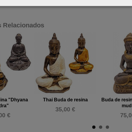
s Relacionados
sina "Dhyana
Thai Buda de resina
Buda de resi
dra"
mud
35,00 €
00 €
75,0