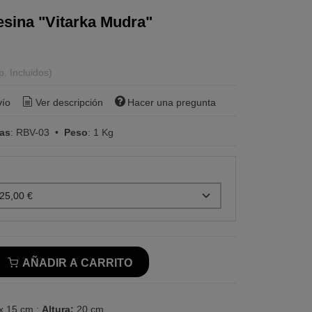
esina "Vitarka Mudra"
p. Incluidos)
vío
Ver descripción
Hacer una pregunta
ras
:
RBV-03
•
Peso
:
1 Kg
AÑADIR A CARRITO
x 15 cm ;
Altura:
20 cm