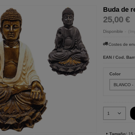
Buda de r
25,00 €
Disponible
-
(Im
Costes de en
EAN / Cod. Bar
Color
Tamaño:
15 