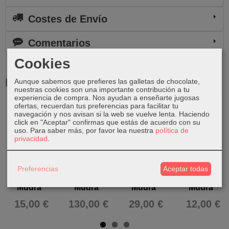
Costes de Envío
Comentarios
Cookies
Productos Relacionados
Aunque sabemos que prefieres las galletas de chocolate,
nuestras cookies son una importante contribución a tu
experiencia de compra. Nos ayudan a enseñarte jugosas
ofertas, recuerdan tus preferencias para facilitar tu
navegación y nos avisan si la web se vuelve lenta. Haciendo
click en "Aceptar" confirmas que estás de acuerdo con su
uso.
Para saber más, por favor lea nuestra
política de
privacidad
.
Buda de
Buda de
Buda de
Buda de
bronce
bronce
bronce
bronce
Preferencias
Aceptar todas
"Dhyana
"Dhyana
"Varada
"Anjali
Mudra"
Mudra"
Mudra"
Mudra"
15,00 €
130,00 €
29,00 €
12,00 €