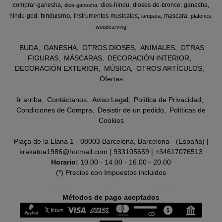
comprar-ganesha
dios-hindu
dioses-de-bronce
ganesha
dios-ganesha
hinduismo
hindu-god
instrumentos-musicales
mascara
lampara
plafones
woodcarving
BUDA
GANESHA
OTROS DIOSES
ANIMALES
OTRAS
FIGURAS
MÁSCARAS
DECORACIÓN INTERIOR
DECORACIÓN EXTERIOR
MÚSICA
OTROS ARTÍCULOS
Ofertas
Ir arriba
Contáctanos
Aviso Legal
Política de Privacidad
Condiciones de Compra
Desistir de un pedido
Políticas de
Cookies
Plaça de la Llana 1 - 08003 Barcelona, Barcelona - (España) |
krakatoa1986@hotmail.com |
933105659
|
+34617076513
Horario:
10.00 - 14.00 - 16.00 - 20.00
(*) Precios con Impuestos incluidos
Métodos de pago aceptados