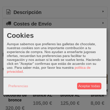
Descripción
Costes de Envío
Cookies
Comentarios
Aunque sabemos que prefieres las galletas de chocolate,
nuestras cookies son una importante contribución a tu
experiencia de compra. Nos ayudan a enseñarte jugosas
Productos Relacionados
ofertas, recuerdan tus preferencias para facilitar tu
navegación y nos avisan si la web se vuelve lenta. Haciendo
click en "Aceptar" confirmas que estás de acuerdo con su
uso.
Para saber más, por favor lea nuestra
política de
Agotado
privacidad
.
Preferencias
Aceptar todas
Calavera de
Calavera de
Calavera de
Calavera de
cocodrilo de
bronce XL
bronce XL
bronce
bronce
105,00 €
125,00 €
8,00 €
320,00 €