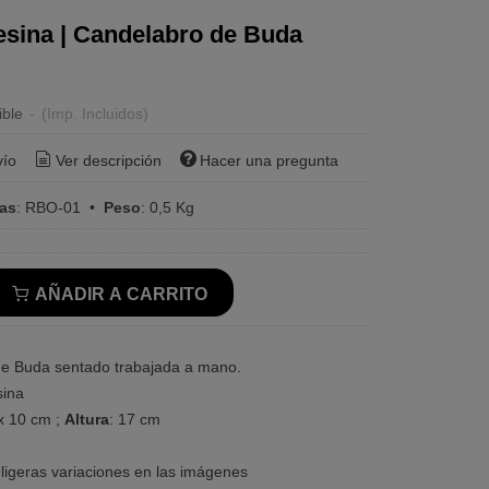
esina | Candelabro de Buda
ible
-
(Imp. Incluidos)
vío
Ver descripción
Hacer una pregunta
ras
:
RBO-01
•
Peso
:
0,5 Kg
AÑADIR A CARRITO
e Buda sentado trabajada a mano.
ina
 x 10 cm ;
Altura
: 17 cm
ligeras variaciones en las imágenes