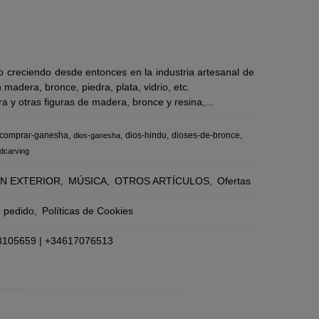
 creciendo desde entonces en la industria artesanal de
adera, bronce, piedra, plata, vidrio, etc.
 y otras figuras de madera, bronce y resina,...
comprar-ganesha
dios-hindu
dioses-de-bronce
dios-ganesha
dcarving
N EXTERIOR
MÚSICA
OTROS ARTÍCULOS
Ofertas
n pedido
Políticas de Cookies
3105659
|
+34617076513