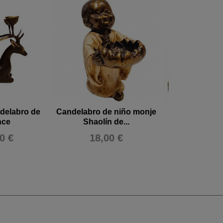
ndelabro de
Candelabro de niño monje
Monje Shaolín 
nce
Shaolín de...
Candelab
0 €
18,00 €
20,00