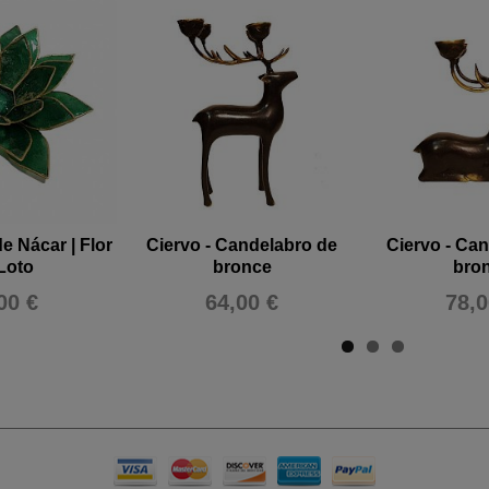
e Nácar | Flor
Ciervo - Candelabro de
Ciervo - Ca
Loto
bronce
bro
00 €
64,00 €
78,0