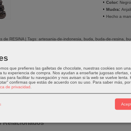
Color:
Negro
Mudra:
Anjal
Hecho a man
s de RESINA
|
Tags:
artesania-de-indonesia
buda
buda-de-resina
bu
buda
|
Comentarios
es
PCIÓN
COSTES DE ENVÍO
COMENTARIOS
os que prefieres las galletas de chocolate, nuestras cookies son una
 a tu experiencia de compra. Nos ayudan a enseñarte jugosas ofertas,
ias para facilitar tu navegación y nos avisan si la web se vuelve lenta.
eptar" confirmas que estás de acuerdo con su uso.
Para saber más, por 
a.
Posición del Hatha-yoga en la que se cruzan las manos con las pu
tica de privacidad
.
sa la Talidad.
s
Acept
s Relacionados