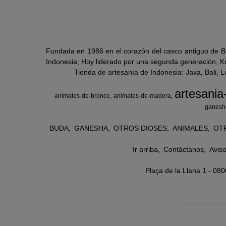
Fundada en 1986 en el corazón del casco antiguo de Ba
Indonesia; Hoy liderado por una segunda generación, Kra
Tienda de artesanía de Indonesia: Java, Bali, 
artesania
animales-de-bronce
animales-de-madera
ganesh
BUDA
GANESHA
OTROS DIOSES
ANIMALES
OT
Ir arriba
Contáctanos
Avis
Plaça de la Llana 1 - 0