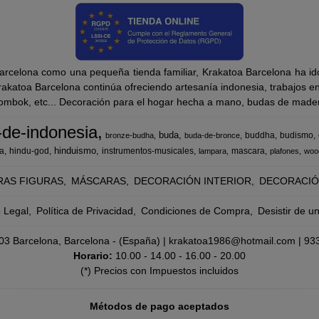
rcelona como una pequeña tienda familiar, Krakatoa Barcelona ha ido
katoa Barcelona continúa ofreciendo artesanía indonesia, trabajos en m
Lombok, etc... Decoración para el hogar hecha a mano, budas de madera
-de-indonesia
buda
buddha
budismo
bronze-budha
buda-de-bronce
hinduismo
a
hindu-god
instrumentos-musicales
mascara
lampara
plafones
woo
RAS FIGURAS
MÁSCARAS
DECORACIÓN INTERIOR
DECORACIÓ
o Legal
Política de Privacidad
Condiciones de Compra
Desistir de u
8003 Barcelona, Barcelona - (España) | krakatoa1986@hotmail.com |
93
Horario:
10.00 - 14.00 - 16.00 - 20.00
(*) Precios con Impuestos incluidos
Métodos de pago aceptados