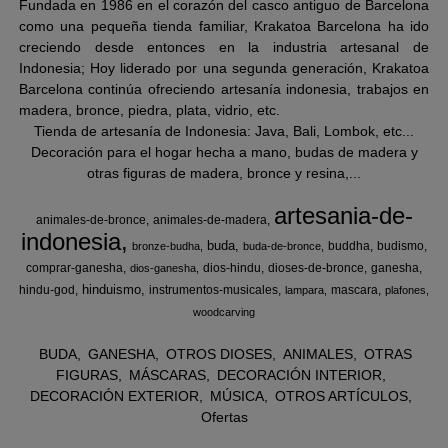
Fundada en 1986 en el corazón del casco antiguo de Barcelona
como una pequeña tienda familiar, Krakatoa Barcelona ha ido
creciendo desde entonces en la industria artesanal de
Indonesia; Hoy liderado por una segunda generación, Krakatoa
Barcelona continúa ofreciendo artesanía indonesia, trabajos en
madera, bronce, piedra, plata, vidrio, etc.
Tienda de artesanía de Indonesia: Java, Bali, Lombok, etc...
Decoración para el hogar hecha a mano, budas de madera y
otras figuras de madera, bronce y resina,...
artesania-de-
animales-de-bronce
animales-de-madera
indonesia
buda
buddha
budismo
bronze-budha
buda-de-bronce
comprar-ganesha
dios-hindu
dioses-de-bronce
ganesha
dios-ganesha
hinduismo
hindu-god
instrumentos-musicales
mascara
lampara
plafones
woodcarving
BUDA
GANESHA
OTROS DIOSES
ANIMALES
OTRAS
FIGURAS
MÁSCARAS
DECORACIÓN INTERIOR
DECORACIÓN EXTERIOR
MÚSICA
OTROS ARTÍCULOS
Ofertas