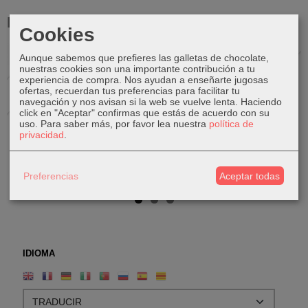
Productos Relacionados
Cookies
Aunque sabemos que prefieres las galletas de chocolate,
Agotado
Agotado
Agotado
nuestras cookies son una importante contribución a tu
experiencia de compra. Nos ayudan a enseñarte jugosas
ofertas, recuerdan tus preferencias para facilitar tu
navegación y nos avisan si la web se vuelve lenta. Haciendo
click en "Aceptar" confirmas que estás de acuerdo con su
Gato de
León de
Dodo de
Gato de
uso.
Para saber más, por favor lea nuestra
política de
privacidad
.
madera
madera
madera
madera
22,00 €
40,00 €
14,00 €
22,00 €
Preferencias
Aceptar todas
IDIOMA